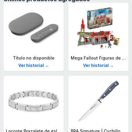
Título no disponible
Mega Fallout Figuras de acción y Juguetes de construcción, Parada de Camiones Red Rocket con 824 Piezas, 2 Personajes articulados y Accesorios, para coleccionistas, HXT00
Ver historial →
Ver historial →
Lacoste Brazalete de eslabón para Hombre Colección STENCIL de Acero inoxidable
BRA Signature | Cuchillo tomatero 120 mm, Acero Inoxidable alemán forjado con Molibdeno Vanadio, Mango Remachado ABS, Diseño Ergonómico, Hoja 1,6 mm espesor