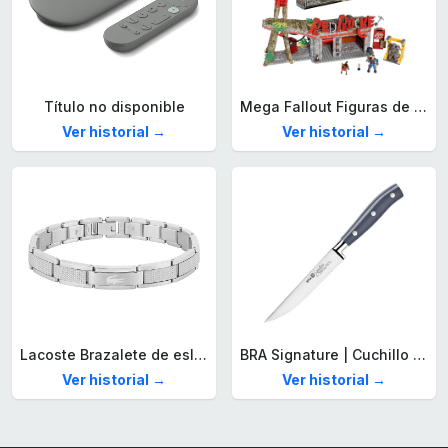
Título no disponible
Mega Fallout Figuras de acción y Juguetes de construcción, Parada de Camiones Red Rocket con 824 Piezas, 2 Personajes articulados y Accesorios, para coleccionistas, HXT00
Ver historial →
Ver historial →
Lacoste Brazalete de eslabón para Hombre Colección STENCIL de Acero inoxidable
BRA Signature | Cuchillo tomatero 120 mm, Acero Inoxidable alemán forjado con Molibdeno Vanadio, Mango Remachado ABS, Diseño Ergonómico, Hoja 1,6 mm espesor
Ver historial →
Ver historial →