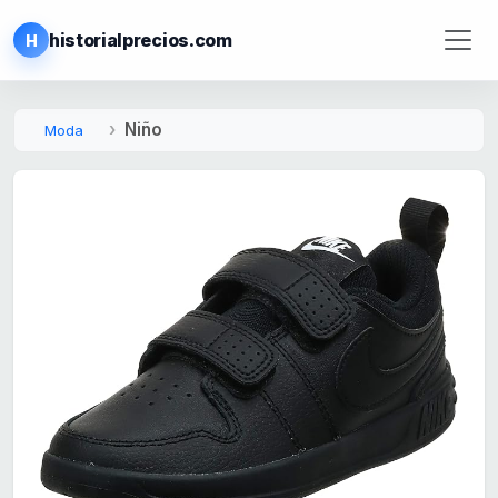
historialprecios.com
H
Niño
Moda