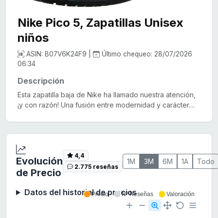
Nike Pico 5, Zapatillas Unisex
niños
ASIN: B07V6K24F9 |
Último chequeo: 28/07/2026
06:34
Descripción
Esta zapatilla baja de Nike ha llamado nuestra atención,
¡y con razón! Una fusión entre modernidad y carácter....
4,4
Evolución
1M
3M
6M
1A
Todo
2.775 reseñas
de Precio
Datos del historial de precios
Precio
Nº Reseñas
Valoración