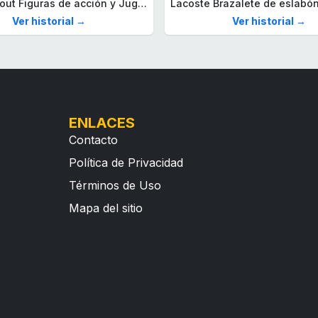
Mega Fallout Figuras de acción y Juguetes de construcción, Parada de Camiones Red Rocket con 824 Piezas, 2 Personajes articulados y Accesorios, para coleccionistas, HXT00
Ver historial →
Ver historial →
ENLACES
Contacto
Política de Privacidad
Términos de Uso
Mapa del sitio