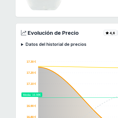
Evolución de Precio
4,6
Datos del historial de precios
17.30 €
17.20 €
17.10 €
17.00 €
Media: 16.98€
16.90 €
16.80 €