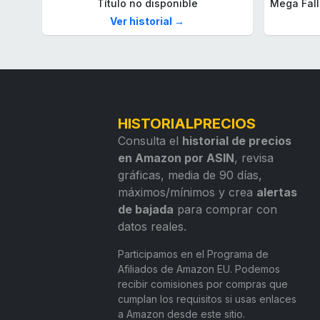
Título no disponible
Ver historial →
HISTORIALPRECIOS
Consulta el
historial de precios
en Amazon por ASIN
, revisa
gráficas, media de 90 días,
máximos/mínimos y crea
alertas
de bajada
para comprar con
datos reales.
Participamos en el Programa de
Afiliados de Amazon EU. Podemos
recibir comisiones por compras que
cumplan los requisitos si usas enlaces
a Amazon desde este sitio.