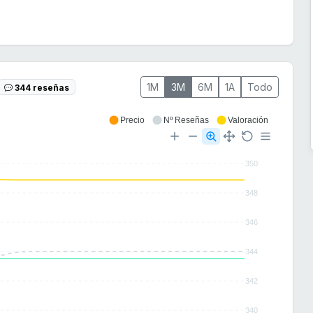
1M
3M
6M
1A
Todo
344 reseñas
Precio
Nº Reseñas
Valoración
350
348
346
344
342
340