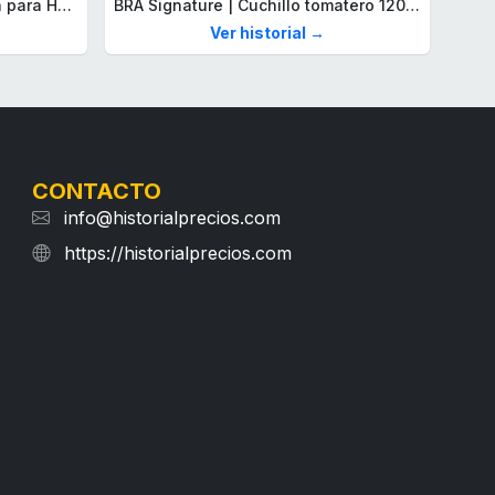
Lacoste Brazalete de eslabón para Hombre Colección STENCIL de Acero inoxidable
BRA Signature | Cuchillo tomatero 120 mm, Acero Inoxidable alemán forjado con Molibdeno Vanadio, Mango Remachado ABS, Diseño Ergonómico, Hoja 1,6 mm espesor
Ver historial →
CONTACTO
info@historialprecios.com
https://historialprecios.com