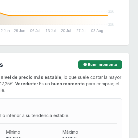
338
336
22 Jun
29 Jun
06 Jul
13 Jul
20 Jul
27 Jul
03 Aug
s
🟢 Buen momento
u
nivel de precio más estable
, lo que suele costar la mayor
 17,25€.
Veredicto:
Es un
buen momento
para comprar; el
le.
o inferior a su tendencia estable.
Mínimo
Máximo