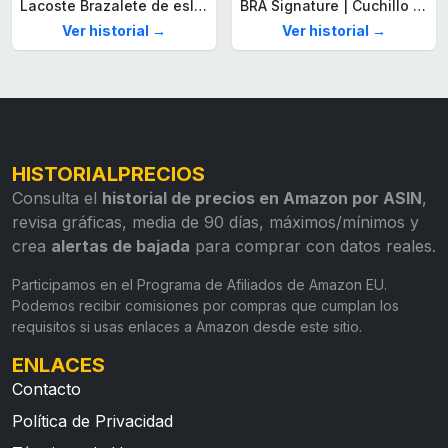
Lacoste Brazalete de eslabón para Hombre Colección STENCIL de Acero inoxidable
BRA Signature | Cuchillo tomatero 120 mm, Acero Inoxidable alemán forjado con Molibdeno Vanadio, Mango Remachado ABS, Diseño Ergonómico, Hoja 1,6 mm espesor
Ver historial →
Ver historial →
HISTORIALPRECIOS
Consulta el
historial de precios en Amazon por ASIN
,
revisa gráficas, media de 90 días, máximos/mínimos y
crea
alertas de bajada
para comprar con datos reales.
Participamos en el Programa de Afiliados de Amazon EU.
Podemos recibir comisiones por compras que cumplan los
requisitos si usas enlaces a Amazon desde este sitio.
ENLACES
Contacto
Política de Privacidad