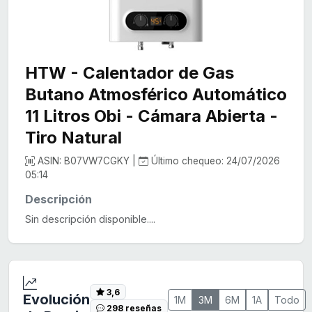
HTW - Calentador de Gas
Butano Atmosférico Automático
11 Litros Obi - Cámara Abierta -
Tiro Natural
ASIN: B07VW7CGKY |
Último chequeo: 24/07/2026
05:14
Descripción
Sin descripción disponible....
3,6
Evolución
1M
3M
6M
1A
Todo
298 reseñas