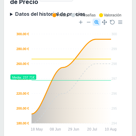
de Precio
Datos del historial de precios
Precio
Nº Reseñas
Valoración
300.00 €
300
280.00 €
299
260.00 €
298
Media: 237.71€
240.00 €
297
220.00 €
296
200.00 €
295
180.00 €
294
18 May
08 Jun
29 Jun
20 Jul
10 Aug