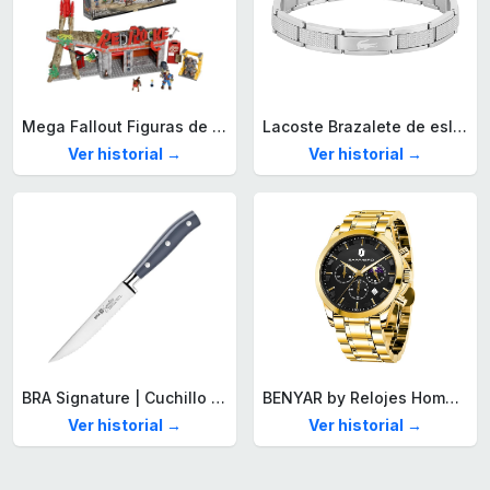
Mega Fallout Figuras de acción y Juguetes de construcción, Parada de Camiones Red Rocket con 824 Piezas, 2 Personajes articulados y Accesorios, para coleccionistas, HXT00
Lacoste Brazalete de eslabón para Hombre Colección STENCIL de Acero inoxidable
Ver historial →
Ver historial →
BRA Signature | Cuchillo tomatero 120 mm, Acero Inoxidable alemán forjado con Molibdeno Vanadio, Mango Remachado ABS, Diseño Ergonómico, Hoja 1,6 mm espesor
BENYAR by Relojes Hombre Analógico Cuarzo Cronografo Impermeable Luminoso Fecha Moda Casual Reloj de Pulsera Elegante Regalo para Hombre
Ver historial →
Ver historial →