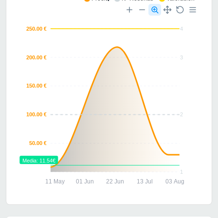
250.00 €
4
200.00 €
3
150.00 €
100.00 €
2
50.00 €
Media: 11.54€
1
11 May
01 Jun
22 Jun
13 Jul
03 Aug