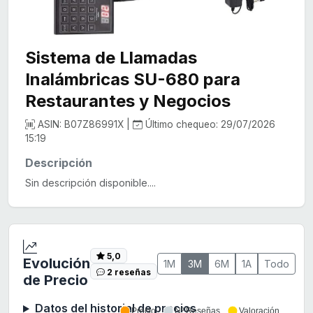
Sistema de Llamadas
Inalámbricas SU-680 para
Restaurantes y Negocios
ASIN: B07Z86991X |
Último chequeo: 29/07/2026
15:19
Descripción
Sin descripción disponible....
5,0
Evolución
1M
3M
6M
1A
Todo
2 reseñas
de Precio
Datos del historial de precios
Precio
Nº Reseñas
Valoración