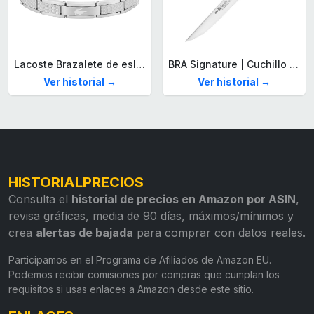
Lacoste Brazalete de eslabón para Hombre Colección STENCIL de Acero inoxidable
BRA Signature | Cuchillo tomatero 120 mm, Acero Inoxidable alemán forjado con Molibdeno Vanadio, Mango Remachado ABS, Diseño Ergonómico, Hoja 1,6 mm espesor
Ver historial →
Ver historial →
HISTORIALPRECIOS
Consulta el
historial de precios en Amazon por ASIN
,
revisa gráficas, media de 90 días, máximos/mínimos y
crea
alertas de bajada
para comprar con datos reales.
Participamos en el Programa de Afiliados de Amazon EU.
Podemos recibir comisiones por compras que cumplan los
requisitos si usas enlaces a Amazon desde este sitio.