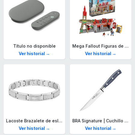
Título no disponible
Mega Fallout Figuras de acción y Juguetes de construcción, Parada de Camiones Red Rocket con 824 Piezas, 2 Personajes articulados y Accesorios, para coleccionistas, HXT00
Ver historial →
Ver historial →
Lacoste Brazalete de eslabón para Hombre Colección STENCIL de Acero inoxidable
BRA Signature | Cuchillo tomatero 120 mm, Acero Inoxidable alemán forjado con Molibdeno Vanadio, Mango Remachado ABS, Diseño Ergonómico, Hoja 1,6 mm espesor
Ver historial →
Ver historial →