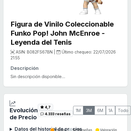
Figura de Vinilo Coleccionable
Funko Pop! John McEnroe -
Leyenda del Tenis
ASIN: B082FS67BN |
Último chequeo: 22/07/2026
21:55
Descripción
Sin descripción disponible....
4,7
Evolución
1M
3M
6M
1A
Todo
4.333 reseñas
de Precio
Datos del historial de precios
Precio
Nº Reseñas
Valoración