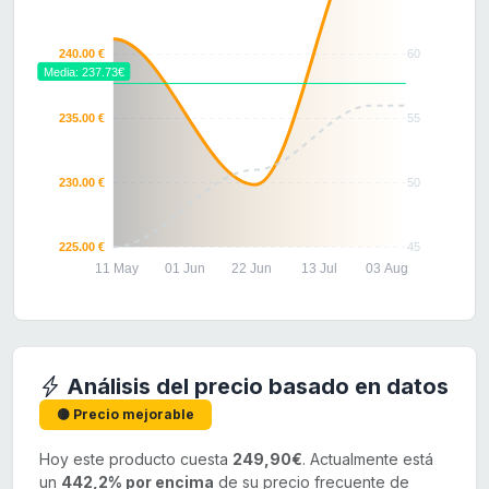
240.00 €
60
Media: 237.73€
235.00 €
55
230.00 €
50
225.00 €
45
11 May
01 Jun
22 Jun
13 Jul
03 Aug
Análisis del precio basado en datos
🟡 Precio mejorable
Hoy este producto cuesta
249,90€
. Actualmente está
un
442,2% por encima
de su precio frecuente de