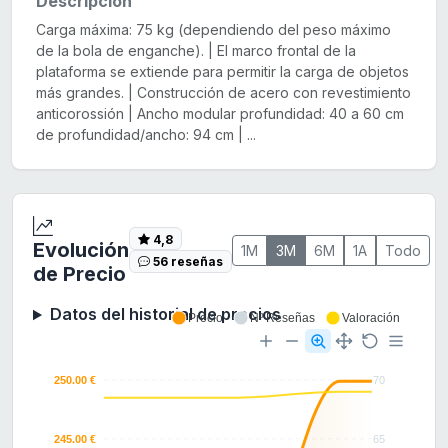
Descripción
Carga máxima: 75 kg (dependiendo del peso máximo
de la bola de enganche). | El marco frontal de la
plataforma se extiende para permitir la carga de objetos
más grandes. | Construcción de acero con revestimiento
anticorossión | Ancho modular profundidad: 40 a 60 cm
de profundidad/ancho: 94 cm | ...
4,8
Evolución
1M
3M
6M
1A
Todo
56 reseñas
de Precio
Datos del historial de precios
Precio
Nº Reseñas
Valoración
250.00 €
70
245.00 €
65