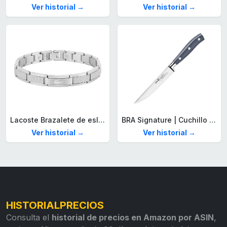
Ver historial →
Ver historial →
Lacoste Brazalete de eslabón para Hombre Colección STENCIL de Acero inoxidable
BRA Signature | Cuchillo tomatero 120 mm, Acero Inoxidable alemán forjado con Molibdeno Vanadio, Mango Remachado ABS, Diseño Ergonómico, Hoja 1,6 mm espesor
Ver historial →
Ver historial →
HISTORIALPRECIOS
Consulta el
historial de precios en Amazon por ASIN
,