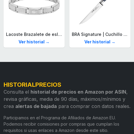
Lacoste Brazalete de eslabón para Hombre Colección STENCIL de Acero inoxidable
BRA Signature | Cuchillo tomatero 120 mm, Acero Inoxidable alemán forjado con Molibdeno Vanadio, Mango Remachado ABS, Diseño Ergonómico, Hoja 1,6 mm espesor
Ver historial →
Ver historial →
HISTORIALPRECIOS
Consulta el
historial de precios en Amazon por ASIN
,
revisa gráficas, media de 90 días, máximos/mínimos y
crea
alertas de bajada
para comprar con datos reales.
Participamos en el Programa de Afiliados de Amazon EU.
Podemos recibir comisiones por compras que cumplan los
requisitos si usas enlaces a Amazon desde este sitio.