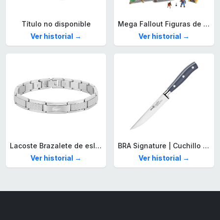
Título no disponible
Mega Fallout Figuras de acción y Juguetes de construcción, Parada de Camiones Red Rocket con 824 Piezas, 2 Personajes articulados y Accesorios, para coleccionistas, HXT00
Ver historial →
Ver historial →
Lacoste Brazalete de eslabón para Hombre Colección STENCIL de Acero inoxidable
BRA Signature | Cuchillo tomatero 120 mm, Acero Inoxidable alemán forjado con Molibdeno Vanadio, Mango Remachado ABS, Diseño Ergonómico, Hoja 1,6 mm espesor
Ver historial →
Ver historial →