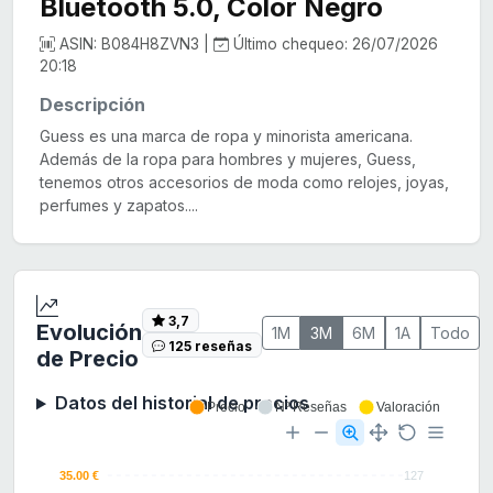
Bluetooth 5.0, Color Negro
ASIN: B084H8ZVN3 |
Último chequeo: 26/07/2026
20:18
Descripción
Guess es una marca de ropa y minorista americana.
Además de la ropa para hombres y mujeres, Guess,
tenemos otros accesorios de moda como relojes, joyas,
perfumes y zapatos....
3,7
Evolución
1M
3M
6M
1A
Todo
125 reseñas
de Precio
Datos del historial de precios
Precio
Nº Reseñas
Valoración
35.00 €
127