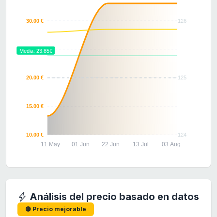
30.00 €
126
25.00 €
Media: 23.85€
20.00 €
125
15.00 €
10.00 €
124
11 May
01 Jun
22 Jun
13 Jul
03 Aug
Análisis del precio basado en datos
🟡 Precio mejorable