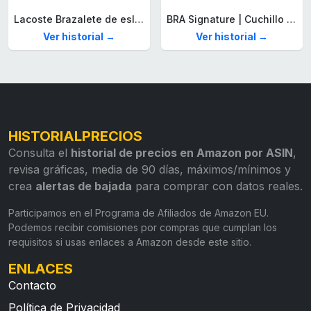
Lacoste Brazalete de eslabón para Hombre Colección STENCIL de Acero inoxidable
BRA Signature | Cuchillo tomatero 120 mm, Acero Inoxidable alemán forjado con Molibdeno Vanadio, Mango Remachado ABS, Diseño Ergonómico, Hoja 1,6 mm espesor
Ver historial →
Ver historial →
HISTORIALPRECIOS
Consulta el
historial de precios en Amazon por ASIN
,
revisa gráficas, media de 90 días, máximos/mínimos y
crea
alertas de bajada
para comprar con datos reales.
Participamos en el Programa de Afiliados de Amazon EU.
Podemos recibir comisiones por compras que cumplan los
requisitos si usas enlaces a Amazon desde este sitio.
ENLACES
Contacto
Política de Privacidad