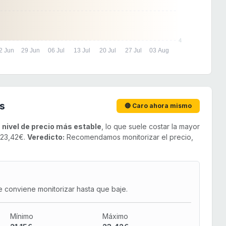
4
2 Jun
29 Jun
06 Jul
13 Jul
20 Jul
27 Jul
03 Aug
s
🔴 Caro ahora mismo
u
nivel de precio más estable
, lo que suele costar la mayor
 23,42€.
Veredicto:
Recomendamos monitorizar el precio,
e conviene monitorizar hasta que baje.
Mínimo
Máximo