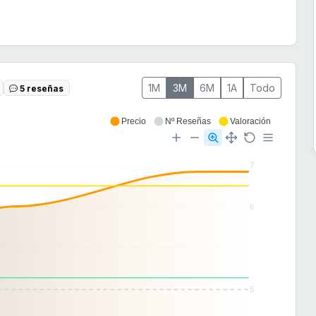
1M
3M
6M
1A
Todo
5 reseñas
Precio
Nº Reseñas
Valoración
7
6
5