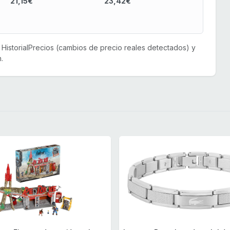
21,15€
23,42€
or HistorialPrecios (cambios de precio reales detectados) y
.