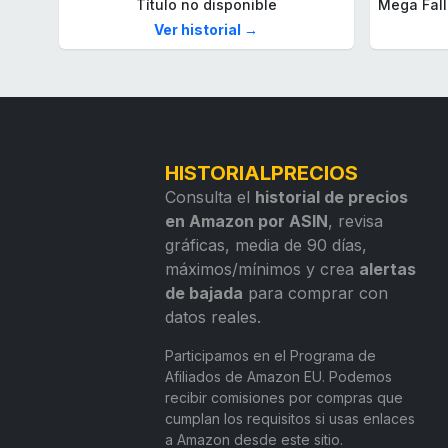
Título no disponible
Ver historial →
HISTORIALPRECIOS
Consulta el
historial de precios
en Amazon por ASIN
, revisa
gráficas, media de 90 días,
máximos/mínimos y crea
alertas
de bajada
para comprar con
datos reales.
Participamos en el Programa de
Afiliados de Amazon EU. Podemos
recibir comisiones por compras que
cumplan los requisitos si usas enlaces
a Amazon desde este sitio.