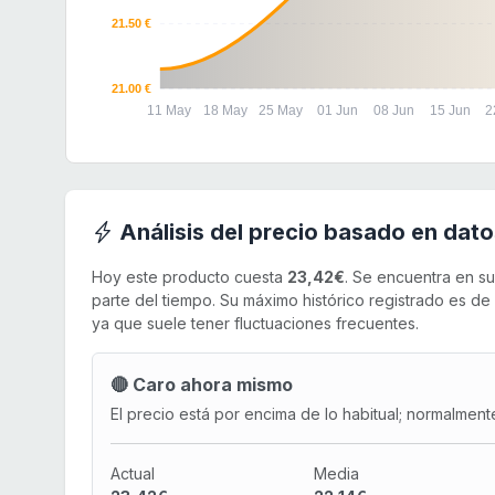
21.50 €
21.00 €
11 May
18 May
25 May
01 Jun
08 Jun
15 Jun
2
Análisis del precio basado en dato
Hoy este producto cuesta
23,42€
. Se encuentra en s
parte del tiempo. Su máximo histórico registrado es de
ya que suele tener fluctuaciones frecuentes.
🔴 Caro ahora mismo
El precio está por encima de lo habitual; normalment
Actual
Media