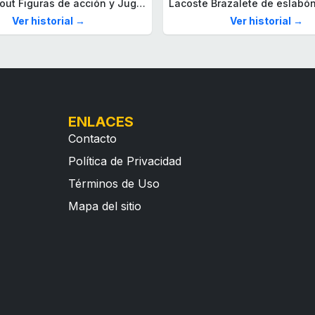
Mega Fallout Figuras de acción y Juguetes de construcción, Parada de Camiones Red Rocket con 824 Piezas, 2 Personajes articulados y Accesorios, para coleccionistas, HXT00
Ver historial →
Ver historial →
ENLACES
Contacto
Política de Privacidad
Términos de Uso
Mapa del sitio