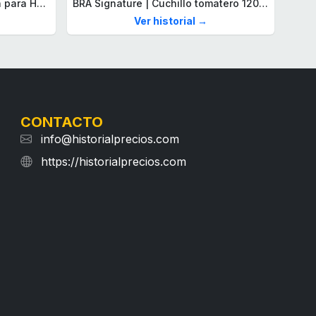
Lacoste Brazalete de eslabón para Hombre Colección STENCIL de Acero inoxidable
BRA Signature | Cuchillo tomatero 120 mm, Acero Inoxidable alemán forjado con Molibdeno Vanadio, Mango Remachado ABS, Diseño Ergonómico, Hoja 1,6 mm espesor
Ver historial →
CONTACTO
info@historialprecios.com
https://historialprecios.com