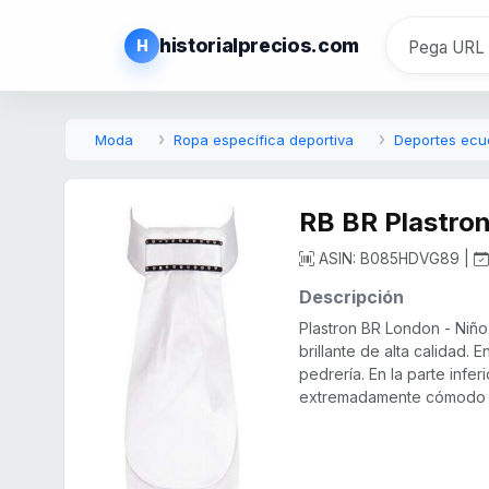
historialprecios.com
H
Moda
Ropa específica deportiva
Deportes ecu
RB BR Plastro
ASIN: B085HDVG89 |
Descripción
Plastron BR London - Niño
brillante de alta calidad. 
pedrería. En la parte infe
extremadamente cómodo ya