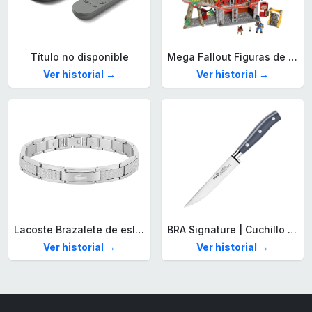
Título no disponible
Mega Fallout Figuras de acción y Juguetes de construcción, Parada de Camiones Red Rocket con 824 Piezas, 2 Personajes articulados y Accesorios, para coleccionistas, HXT00
Ver historial →
Ver historial →
Lacoste Brazalete de eslabón para Hombre Colección STENCIL de Acero inoxidable
BRA Signature | Cuchillo tomatero 120 mm, Acero Inoxidable alemán forjado con Molibdeno Vanadio, Mango Remachado ABS, Diseño Ergonómico, Hoja 1,6 mm espesor
Ver historial →
Ver historial →