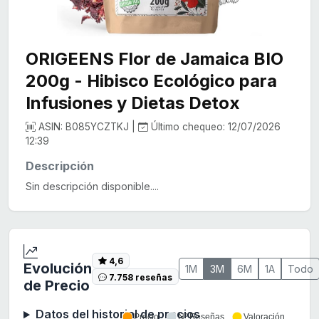
ORIGEENS Flor de Jamaica BIO
200g - Hibisco Ecológico para
Infusiones y Dietas Detox
ASIN: B085YCZTKJ |
Último chequeo: 12/07/2026
12:39
Descripción
Sin descripción disponible....
4,6
Evolución
1M
3M
6M
1A
Todo
7.758 reseñas
de Precio
Datos del historial de precios
Precio
Nº Reseñas
Valoración