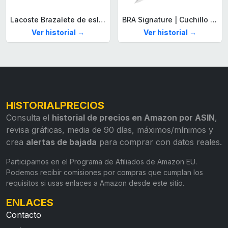
Lacoste Brazalete de eslabón para Hombre Colección STENCIL de Acero inoxidable
BRA Signature | Cuchillo tomatero 120 mm, Acero Inoxidable alemán forjado con Molibdeno Vanadio, Mango Remachado ABS, Diseño Ergonómico, Hoja 1,6 mm espesor
Ver historial →
Ver historial →
HISTORIALPRECIOS
Consulta el
historial de precios en Amazon por ASIN
,
revisa gráficas, media de 90 días, máximos/mínimos y
crea
alertas de bajada
para comprar con datos reales.
Participamos en el Programa de Afiliados de Amazon EU.
Podemos recibir comisiones por compras que cumplan los
requisitos si usas enlaces a Amazon desde este sitio.
ENLACES
Contacto