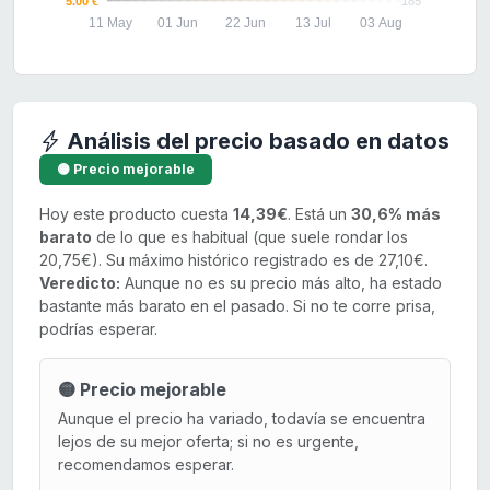
5.00 €
185
11 May
01 Jun
22 Jun
13 Jul
03 Aug
Análisis del precio basado en datos
🟡 Precio mejorable
Hoy este producto cuesta
14,39€
. Está un
30,6% más
barato
de lo que es habitual (que suele rondar los
20,75€). Su máximo histórico registrado es de 27,10€.
Veredicto:
Aunque no es su precio más alto, ha estado
bastante más barato en el pasado. Si no te corre prisa,
podrías esperar.
🟡 Precio mejorable
Aunque el precio ha variado, todavía se encuentra
lejos de su mejor oferta; si no es urgente,
recomendamos esperar.