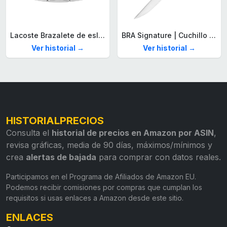
Lacoste Brazalete de eslabón para Hombre Colección STENCIL de Acero inoxidable
BRA Signature | Cuchillo tomatero 120 mm, Acero Inoxidable alemán forjado con Molibdeno Vanadio, Mango Remachado ABS, Diseño Ergonómico, Hoja 1,6 mm espesor
Ver historial →
Ver historial →
HISTORIALPRECIOS
Consulta el
historial de precios en Amazon por ASIN
,
revisa gráficas, media de 90 días, máximos/mínimos y
crea
alertas de bajada
para comprar con datos reales.
Participamos en el Programa de Afiliados de Amazon EU.
Podemos recibir comisiones por compras que cumplan los
requisitos si usas enlaces a Amazon desde este sitio.
ENLACES