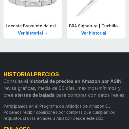
Lacoste Brazalete de eslabón para Hombre Colección STENCIL de Acero inoxidable
BRA Signature | Cuchillo tomatero 120 mm, Acero Inoxidable alemán forjado con Molibdeno Vanadio, Mango Remachado ABS, Diseño Ergonómico, Hoja 1,6 mm espesor
Ver historial →
Ver historial →
HISTORIALPRECIOS
Consulta el
historial de precios en Amazon por ASIN
,
revisa gráficas, media de 90 días, máximos/mínimos y
crea
alertas de bajada
para comprar con datos reales.
Participamos en el Programa de Afiliados de Amazon EU.
Podemos recibir comisiones por compras que cumplan los
requisitos si usas enlaces a Amazon desde este sitio.