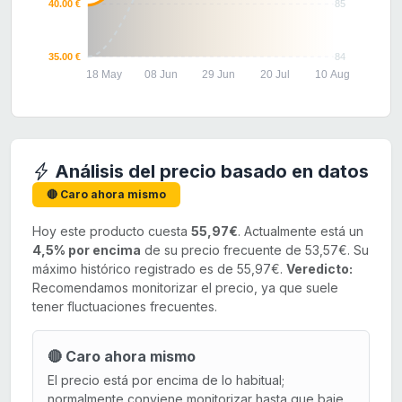
40.00 €
85
35.00 €
84
18 May
08 Jun
29 Jun
20 Jul
10 Aug
Análisis del precio basado en datos
🔴 Caro ahora mismo
Hoy este producto cuesta
55,97€
. Actualmente está un
4,5% por encima
de su precio frecuente de 53,57€. Su
máximo histórico registrado es de 55,97€.
Veredicto:
Recomendamos monitorizar el precio, ya que suele
tener fluctuaciones frecuentes.
🔴 Caro ahora mismo
El precio está por encima de lo habitual;
normalmente conviene monitorizar hasta que baje.