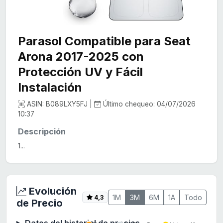
Parasol Compatible para Seat
Arona 2017-2025 con
Protección UV y Fácil
Instalación
ASIN: B089LXY5FJ |
Último chequeo: 04/07/2026
10:37
Descripción
1...
Evolución
1M
3M
6M
1A
Todo
4,3
de Precio