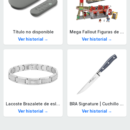
Título no disponible
Mega Fallout Figuras de acción y Juguetes de construcción, Parada de Camiones Red Rocket con 824 Piezas, 2 Personajes articulados y Accesorios, para coleccionistas, HXT00
Ver historial →
Ver historial →
Lacoste Brazalete de eslabón para Hombre Colección STENCIL de Acero inoxidable
BRA Signature | Cuchillo tomatero 120 mm, Acero Inoxidable alemán forjado con Molibdeno Vanadio, Mango Remachado ABS, Diseño Ergonómico, Hoja 1,6 mm espesor
Ver historial →
Ver historial →