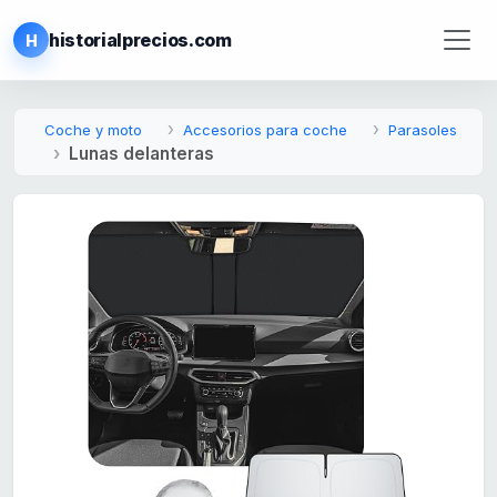
historialprecios.com
H
Coche y moto
Accesorios para coche
Parasoles
Lunas delanteras