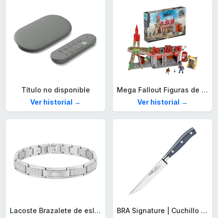
Título no disponible
Mega Fallout Figuras de acción y Juguetes de construcción, Parada de Camiones Red Rocket con 824 Piezas, 2 Personajes articulados y Accesorios, para coleccionistas, HXT00
Ver historial →
Ver historial →
Lacoste Brazalete de eslabón para Hombre Colección STENCIL de Acero inoxidable
BRA Signature | Cuchillo tomatero 120 mm, Acero Inoxidable alemán forjado con Molibdeno Vanadio, Mango Remachado ABS, Diseño Ergonómico, Hoja 1,6 mm espesor