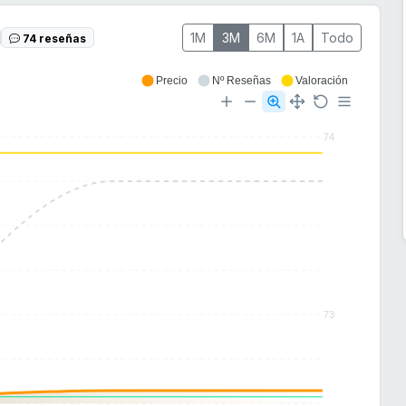
1M
3M
6M
1A
Todo
74 reseñas
Precio
Nº Reseñas
Valoración
74
73