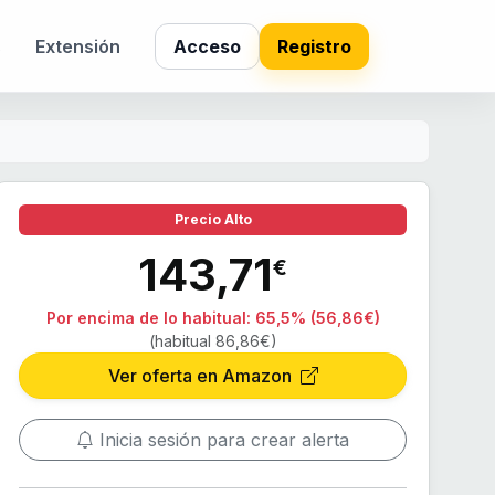
s
Extensión
Acceso
Registro
Precio Alto
143,71
€
Por encima de lo habitual:
65,5% (56,86€)
(habitual 86,86€)
Ver oferta en Amazon
Inicia sesión para crear alerta