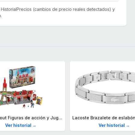
or HistorialPrecios (cambios de precio reales detectados) y
.
Mega Fallout Figuras de acción y Juguetes de construcción, Parada de Camiones Red Rocket con 824 Piezas, 2 Personajes articulados y Accesorios, para coleccionistas, HXT00
Ver historial →
Ver historial →