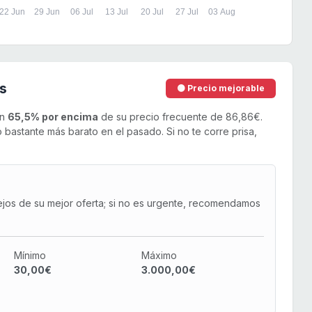
22 Jun
29 Jun
06 Jul
13 Jul
20 Jul
27 Jul
03 Aug
s
🟡 Precio mejorable
un
65,5% por encima
de su precio frecuente de 86,86€.
bastante más barato en el pasado. Si no te corre prisa,
ejos de su mejor oferta; si no es urgente, recomendamos
Mínimo
Máximo
30,00€
3.000,00€