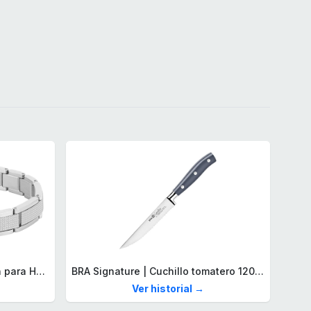
Lacoste Brazalete de eslabón para Hombre Colección STENCIL de Acero inoxidable
BRA Signature | Cuchillo tomatero 120 mm, Acero Inoxidable alemán forjado con Molibdeno Vanadio, Mango Remachado ABS, Diseño Ergonómico, Hoja 1,6 mm espesor
Ver historial →