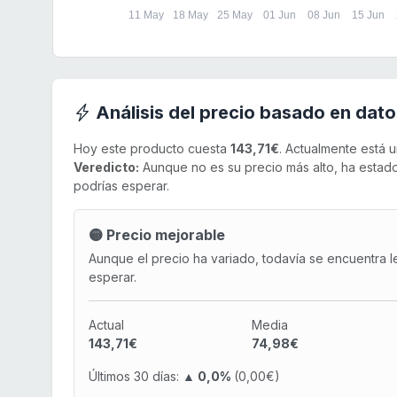
11 May
18 May
25 May
01 Jun
08 Jun
15 Jun
Análisis del precio basado en dato
Hoy este producto cuesta
143,71€
. Actualmente está 
Veredicto:
Aunque no es su precio más alto, ha estado 
podrías esperar.
🟡 Precio mejorable
Aunque el precio ha variado, todavía se encuentra l
esperar.
Actual
Media
143,71€
74,98€
Últimos 30 días:
▲ 0,0%
(0,00€)