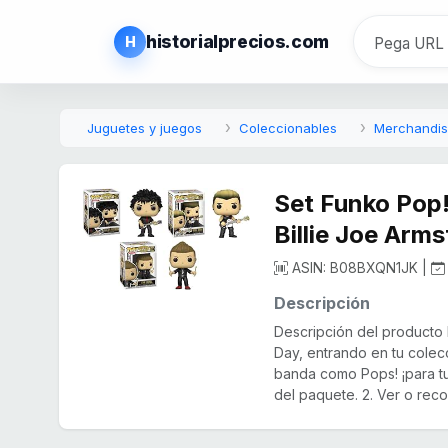
historialprecios.com
H
Juguetes y juegos
Coleccionables
Merchandisi
Set Funko Pop!
Billie Joe Arms
ASIN: B08BXQN1JK |
Descripción
Descripción del producto E
Day, entrando en tu colec
banda como Pops! ¡para tu 
del paquete. 2. Ver o recole