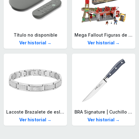
Título no disponible
Mega Fallout Figuras de acción y Juguetes de construcción, Parada de Camiones Red Rocket con 824 Piezas, 2 Personajes articulados y Accesorios, para coleccionistas, HXT00
Ver historial →
Ver historial →
Lacoste Brazalete de eslabón para Hombre Colección STENCIL de Acero inoxidable
BRA Signature | Cuchillo tomatero 120 mm, Acero Inoxidable alemán forjado con Molibdeno Vanadio, Mango Remachado ABS, Diseño Ergonómico, Hoja 1,6 mm espesor
Ver historial →
Ver historial →