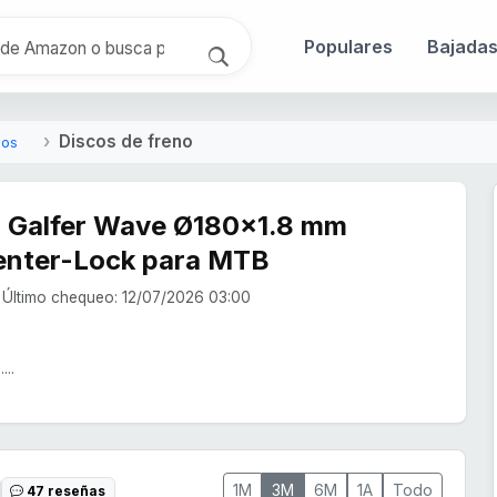
Populares
Bajada
Discos de freno
nos
o Galfer Wave Ø180x1.8 mm
Center-Lock para MTB
Último chequeo: 12/07/2026 03:00
...
1M
3M
6M
1A
Todo
47 reseñas