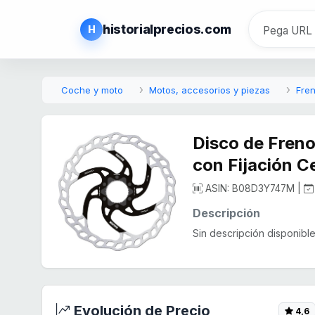
historialprecios.com
H
Coche y moto
Motos, accesorios y piezas
Fre
Disco de Fren
con Fijación 
ASIN: B08D3Y747M |
Descripción
Sin descripción disponible.
Evolución de Precio
4,6