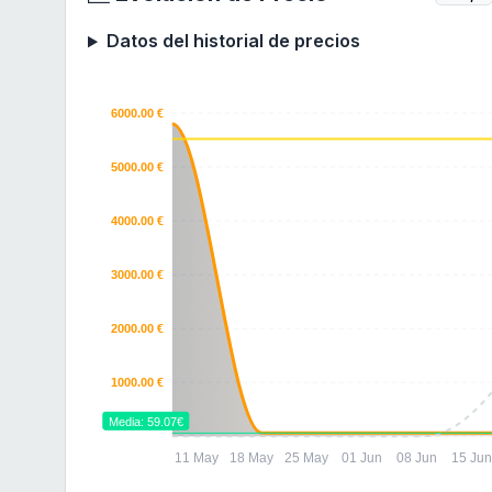
Datos del historial de precios
6000.00 €
5000.00 €
4000.00 €
3000.00 €
2000.00 €
1000.00 €
Media: 59.07€
11 May
18 May
25 May
01 Jun
08 Jun
15 Ju