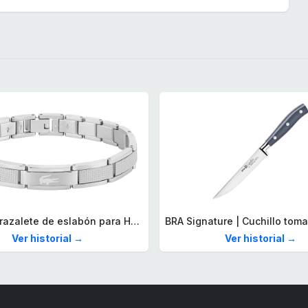
Lacoste Brazalete de eslabón para Hombre Colección STENCIL de Acero inoxidable
Ver historial →
Ver historial →