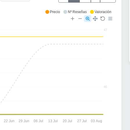
Precio
Nº Reseñas
Valoración
47
46
n
22 Jun
29 Jun
06 Jul
13 Jul
20 Jul
27 Jul
03 Aug