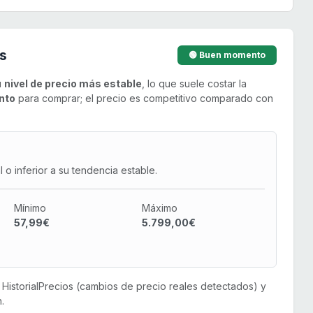
s
🟢 Buen momento
u
nivel de precio más estable
, lo que suele costar la
nto
para comprar; el precio es competitivo comparado con
o inferior a su tendencia estable.
Mínimo
Máximo
57,99€
5.799,00€
or HistorialPrecios (cambios de precio reales detectados) y
.