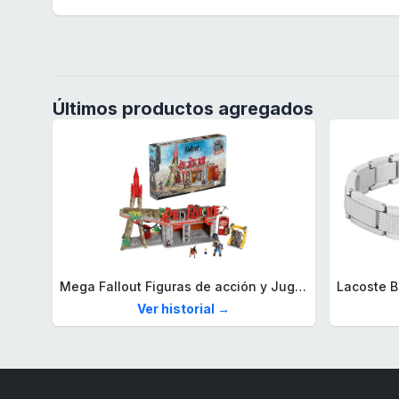
Últimos productos agregados
Mega Fallout Figuras de acción y Juguetes de construcción, Parada de Camiones Red Rocket con 824 Piezas, 2 Personajes articulados y Accesorios, para coleccionistas, HXT00
Ver historial →