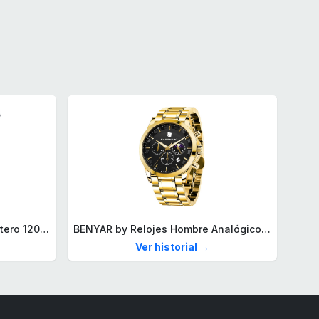
BRA Signature | Cuchillo tomatero 120 mm, Acero Inoxidable alemán forjado con Molibdeno Vanadio, Mango Remachado ABS, Diseño Ergonómico, Hoja 1,6 mm espesor
BENYAR by Relojes Hombre Analógico Cuarzo Cronografo Impermeable Luminoso Fecha Moda Casual Reloj de Pulsera Elegante Regalo para Hombre
Ver historial →