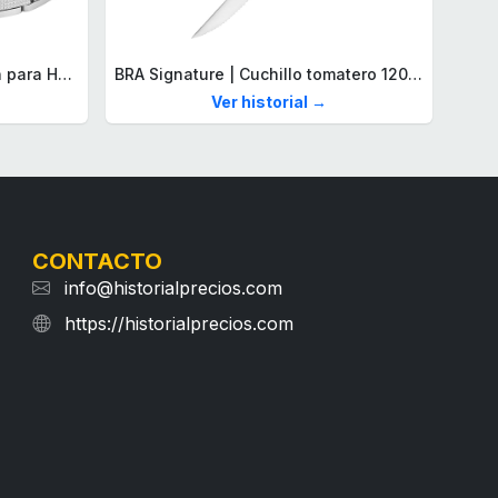
Lacoste Brazalete de eslabón para Hombre Colección STENCIL de Acero inoxidable
BRA Signature | Cuchillo tomatero 120 mm, Acero Inoxidable alemán forjado con Molibdeno Vanadio, Mango Remachado ABS, Diseño Ergonómico, Hoja 1,6 mm espesor
Ver historial →
CONTACTO
info@historialprecios.com
https://historialprecios.com