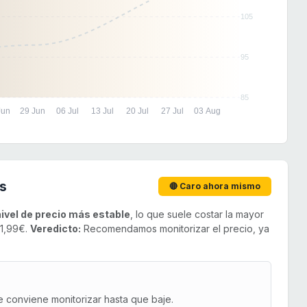
105
95
85
Jun
29 Jun
06 Jul
13 Jul
20 Jul
27 Jul
03 Aug
s
🔴 Caro ahora mismo
nivel de precio más estable
, lo que suele costar la mayor
 1,99€.
Veredicto:
Recomendamos monitorizar el precio, ya
e conviene monitorizar hasta que baje.