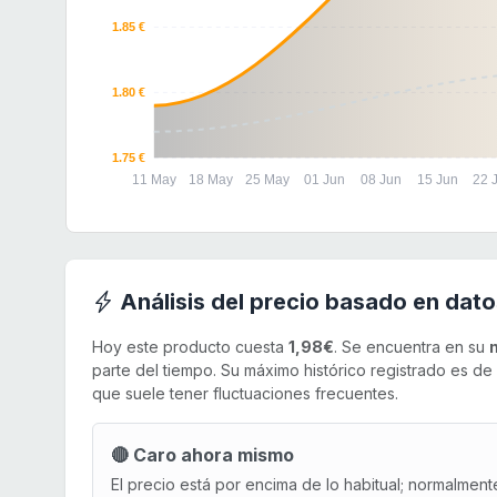
1.85 €
1.80 €
1.75 €
11 May
18 May
25 May
01 Jun
08 Jun
15 Jun
22 
Análisis del precio basado en dato
Hoy este producto cuesta
1,98€
. Se encuentra en su
parte del tiempo. Su máximo histórico registrado es de
que suele tener fluctuaciones frecuentes.
🔴 Caro ahora mismo
El precio está por encima de lo habitual; normalment