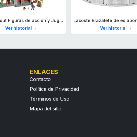
Mega Fallout Figuras de acción y Juguetes de construcción, Parada de Camiones Red Rocket con 824 Piezas, 2 Personajes articulados y Accesorios, para coleccionistas, HXT00
Ver historial →
Ver historial →
ENLACES
Contacto
Política de Privacidad
Términos de Uso
Mapa del sitio