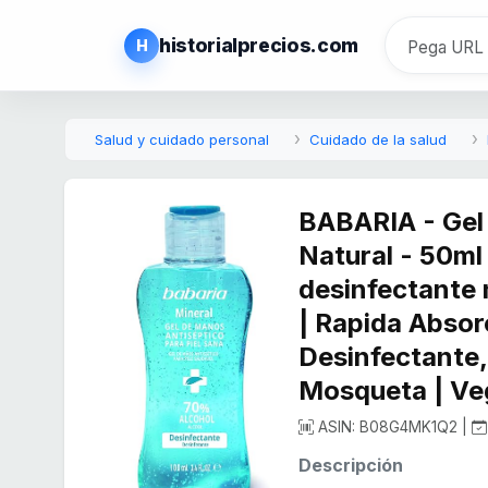
historialprecios.com
H
Salud y cuidado personal
Cuidado de la salud
BABARIA - Gel
Natural - 50ml
desinfectante 
| Rapida Absorc
Desinfectante
Mosqueta | V
ASIN: B08G4MK1Q2 |
Descripción