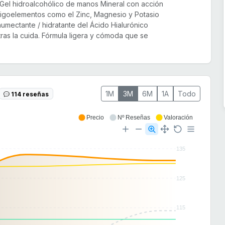
Gel hidroalcohólico de manos Mineral con acción
ligoelementos como el Zinc, Magnesio y Potasio
mectante / hidratante del Ácido Hialurónico
tras la cuida. Fórmula ligera y cómoda que se
1M
3M
6M
1A
Todo
114 reseñas
Precio
Nº Reseñas
Valoración
135
125
115