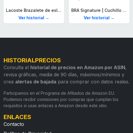
Lacoste Brazalete de eslabón para Hombre Colección STENCIL de Acero inoxidable
BRA Signature | Cuchillo tomatero 120 mm, Acero Inoxidable alemán forjado con Molibdeno Vanadio, Mango Remachado ABS, Diseño Ergonómico, Hoja 1,6 mm espesor
Ver historial →
Ver historial →
HISTORIALPRECIOS
Consulta el
historial de precios en Amazon por ASIN
,
revisa gráficas, media de 90 días, máximos/mínimos y
crea
alertas de bajada
para comprar con datos reales.
Participamos en el Programa de Afiliados de Amazon EU.
Podemos recibir comisiones por compras que cumplan los
requisitos si usas enlaces a Amazon desde este sitio.
ENLACES
Contacto