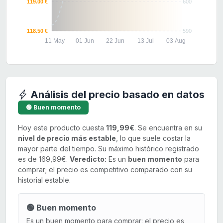
119.00 €
600
118.50 €
590
11 May
01 Jun
22 Jun
13 Jul
03 Aug
Análisis del precio basado en datos
🟢 Buen momento
Hoy este producto cuesta
119,99€
. Se encuentra en su
nivel de precio más estable
, lo que suele costar la
mayor parte del tiempo. Su máximo histórico registrado
es de 169,99€.
Veredicto:
Es un
buen momento
para
comprar; el precio es competitivo comparado con su
historial estable.
🟢 Buen momento
Es un buen momento para comprar: el precio es