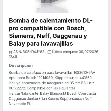
Bomba de calentamiento DL-
pro compatible con Bosch,
Siemens, Neff, Gaggenau y
Balay para lavavajillas
ASIN: B08HR4JY83 |
Último chequeo: 09/07/2026
12:46
Descripción
Bomba de calefacción para lavavajillas 1BS3610-6AA
Apto para Bosch 12014980, Küppersbusch 441850.
Incluye abrazadera de manguera de 35 mm BSH n.º
00172272. Compatible con las siguientes
marcas/fabricante: Balay Blaupunkt Bosch Constructa
Gaggenau Junker&Ruh Koenic Küppersbusch Neff
Novamatic Pi...