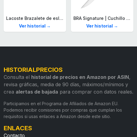
Lacoste Brazalete de eslabón para Hombre Colección STENCIL de Acero inoxidable
BRA Signature | Cuchillo tomatero 120 mm, Acero Inoxidable alemán forjado con Molibdeno Vanadio, Mango Remachado ABS, Diseño Ergonómico, Hoja 1,6 mm espesor
Ver historial →
Ver historial →
HISTORIALPRECIOS
Consulta el
historial de precios en Amazon por ASIN
,
revisa gráficas, media de 90 días, máximos/mínimos y
crea
alertas de bajada
para comprar con datos reales.
Participamos en el Programa de Afiliados de Amazon EU.
Podemos recibir comisiones por compras que cumplan los
requisitos si usas enlaces a Amazon desde este sitio.
ENLACES
Contacto