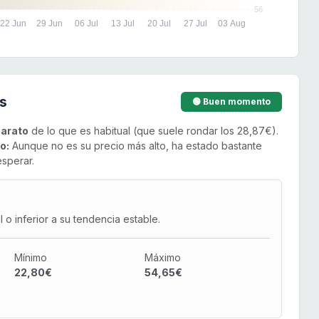
56
22 Jun
29 Jun
06 Jul
13 Jul
20 Jul
27 Jul
03 Aug
s
🟢 Buen momento
arato
de lo que es habitual (que suele rondar los 28,87€).
o:
Aunque no es su precio más alto, ha estado bastante
esperar.
o inferior a su tendencia estable.
Mínimo
Máximo
22,80€
54,65€