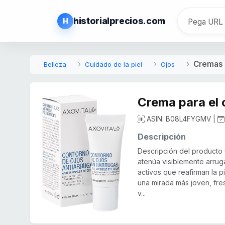
historialprecios.com
H
Cremas
Belleza
Cuidado de la piel
Ojos
Crema para el 
ASIN: B08L4FYGMV |
Descripción
Descripción del producto 
atenúa visiblemente arrug
activos que reafirman la p
una mirada más joven, fre
v...