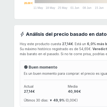
20.00 €
11 May
18 May
25 May
01 Jun
08 Jun
15 Jun
Análisis del precio basado en dato
Hoy este producto cuesta
27,14€
. Está un
6,0% más b
Su máximo histórico registrado es de 54,65€.
Veredict
más barato en el pasado. Si no te corre prisa, podrías 
🟢 Buen momento
Es un buen momento para comprar: el precio es igual 
Actual
Media
27,14€
40,96€
Últimos 30 días:
▼ 49,9%
(0,00€)