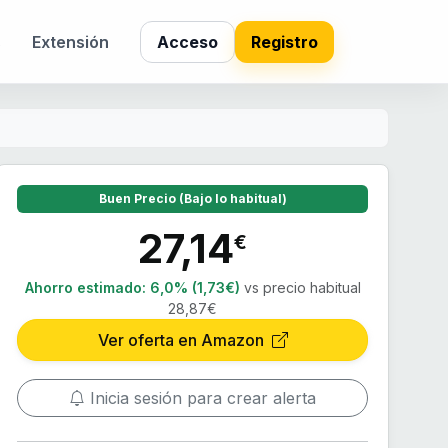
s
Extensión
Acceso
Registro
Buen Precio (Bajo lo habitual)
27,14
€
Ahorro estimado:
6,0% (1,73€)
vs precio habitual
28,87€
Ver oferta en Amazon
Inicia sesión para crear alerta