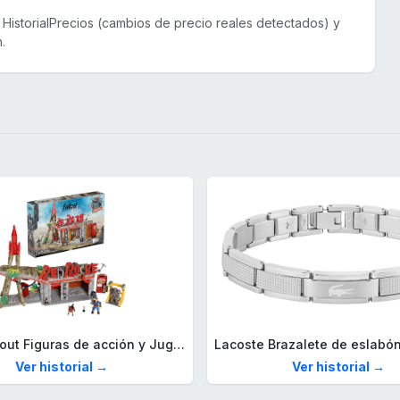
or HistorialPrecios (cambios de precio reales detectados) y
.
Mega Fallout Figuras de acción y Juguetes de construcción, Parada de Camiones Red Rocket con 824 Piezas, 2 Personajes articulados y Accesorios, para coleccionistas, HXT00
Ver historial →
Ver historial →