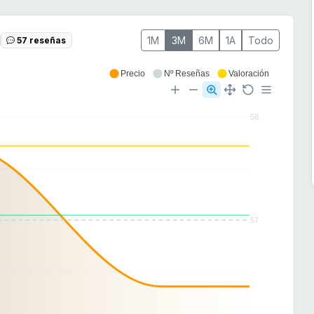
1M
3M
6M
1A
Todo
57 reseñas
Precio
Nº Reseñas
Valoración
58
57