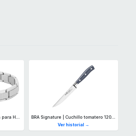
Lacoste Brazalete de eslabón para Hombre Colección STENCIL de Acero inoxidable
BRA Signature | Cuchillo tomatero 120 mm, Acero Inoxidable alemán forjado con Molibdeno Vanadio, Mango Remachado ABS, Diseño Ergonómico, Hoja 1,6 mm espesor
Ver historial →