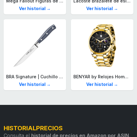
Mega Fallout Figuras de acción y Juguetes de construcción, Parada de Camiones Red Rocket con 824 Piezas, 2 Personajes articulados y Accesorios, para coleccionistas, HXT00
Lacoste Brazalete de eslabón para Hombre Colección STENCIL de Acero inoxidable
Ver historial →
Ver historial →
BRA Signature | Cuchillo tomatero 120 mm, Acero Inoxidable alemán forjado con Molibdeno Vanadio, Mango Remachado ABS, Diseño Ergonómico, Hoja 1,6 mm espesor
BENYAR by Relojes Hombre Analógico Cuarzo Cronografo Impermeable Luminoso Fecha Moda Casual Reloj de Pulsera Elegante Regalo para Hombre
Ver historial →
Ver historial →
HISTORIALPRECIOS
Consulta el
historial de precios en Amazon por ASIN
,