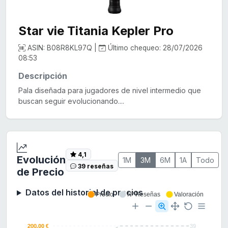
Star vie Titania Kepler Pro
ASIN: B08R8KL97Q |
Último chequeo: 28/07/2026
08:53
Descripción
Pala diseñada para jugadores de nivel intermedio que
buscan seguir evolucionando....
4,1
Evolución
1M
3M
6M
1A
Todo
39 reseñas
de Precio
Datos del historial de precios
Precio
Nº Reseñas
Valoración
200.00 €
39