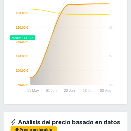
180.00 €
160.00 €
38
Media: 141.17€
140.00 €
120.00 €
37
100.00 €
80.00 €
36
11 May
01 Jun
22 Jun
13 Jul
03 Aug
Análisis del precio basado en datos
🟡 Precio mejorable