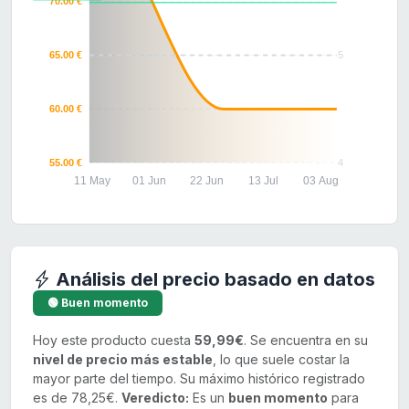
70.00 €
65.00 €
5
60.00 €
55.00 €
4
11 May
01 Jun
22 Jun
13 Jul
03 Aug
Análisis del precio basado en datos
🟢 Buen momento
Hoy este producto cuesta
59,99€
. Se encuentra en su
nivel de precio más estable
, lo que suele costar la
mayor parte del tiempo. Su máximo histórico registrado
es de 78,25€.
Veredicto:
Es un
buen momento
para