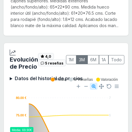
cajones superiores. Medidas exteriores
(ancho/fondo/alto): 65*22*90 cms. Medida hueco
interior útil (ancho/fondo/alto): 61*20*76.5 cms. Corte
para rodapié (fondo/alto): 1.8*12 cms. Acabado lacado
blanco mate de la máxima calidad. Aplicamos dos man...
4,0
Evolución
1M
3M
6M
1A
Todo
5 reseñas
de Precio
Datos del historial de precios
Precio
Nº Reseñas
Valoración
80.00 €
7
75.00 €
6
Media: 69.90€