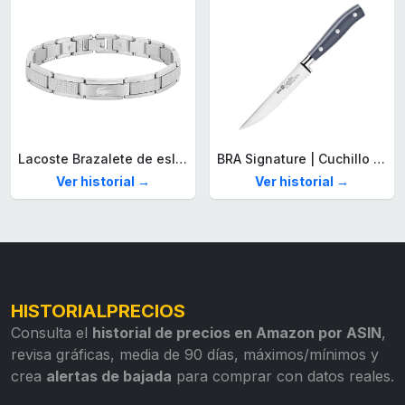
Lacoste Brazalete de eslabón para Hombre Colección STENCIL de Acero inoxidable
BRA Signature | Cuchillo tomatero 120 mm, Acero Inoxidable alemán forjado con Molibdeno Vanadio, Mango Remachado ABS, Diseño Ergonómico, Hoja 1,6 mm espesor
Ver historial →
Ver historial →
HISTORIALPRECIOS
Consulta el
historial de precios en Amazon por ASIN
,
revisa gráficas, media de 90 días, máximos/mínimos y
crea
alertas de bajada
para comprar con datos reales.