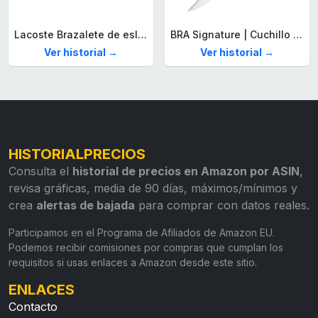
Lacoste Brazalete de eslabón para Hombre Colección STENCIL de Acero inoxidable
BRA Signature | Cuchillo tomatero 120 mm, Acero Inoxidable alemán forjado con Molibdeno Vanadio, Mango Remachado ABS, Diseño Ergonómico, Hoja 1,6 mm espesor
Ver historial →
Ver historial →
HISTORIALPRECIOS
Consulta el
historial de precios en Amazon por ASIN
,
revisa gráficas, media de 90 días, máximos/mínimos y
crea
alertas de bajada
para comprar con datos reales.
Participamos en el Programa de Afiliados de Amazon EU.
Podemos recibir comisiones por compras que cumplan los
requisitos si usas enlaces a Amazon desde este sitio.
ENLACES
Contacto