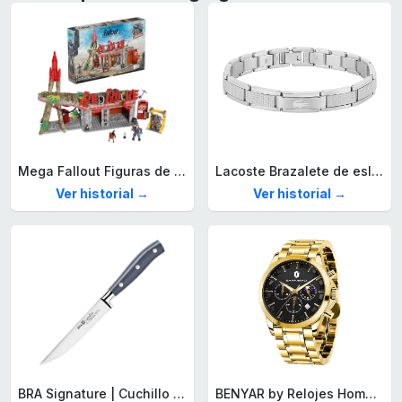
Mega Fallout Figuras de acción y Juguetes de construcción, Parada de Camiones Red Rocket con 824 Piezas, 2 Personajes articulados y Accesorios, para coleccionistas, HXT00
Lacoste Brazalete de eslabón para Hombre Colección STENCIL de Acero inoxidable
Ver historial →
Ver historial →
BRA Signature | Cuchillo tomatero 120 mm, Acero Inoxidable alemán forjado con Molibdeno Vanadio, Mango Remachado ABS, Diseño Ergonómico, Hoja 1,6 mm espesor
BENYAR by Relojes Hombre Analógico Cuarzo Cronografo Impermeable Luminoso Fecha Moda Casual Reloj de Pulsera Elegante Regalo para Hombre