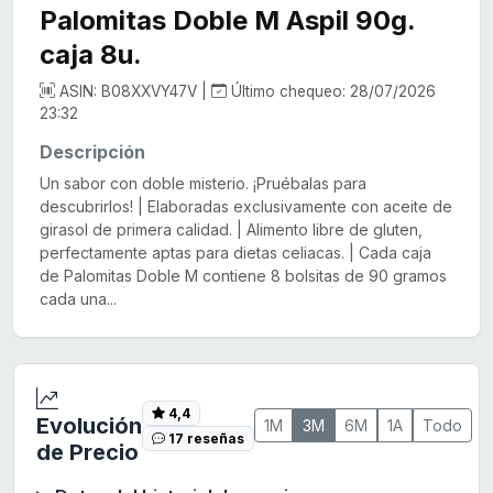
Palomitas Doble M Aspil 90g.
caja 8u.
ASIN: B08XXVY47V |
Último chequeo: 28/07/2026
23:32
Descripción
Un sabor con doble misterio. ¡Pruébalas para
descubrirlos! | Elaboradas exclusivamente con aceite de
girasol de primera calidad. | Alimento libre de gluten,
perfectamente aptas para dietas celiacas. | Cada caja
de Palomitas Doble M contiene 8 bolsitas de 90 gramos
cada una...
4,4
Evolución
1M
3M
6M
1A
Todo
17 reseñas
de Precio