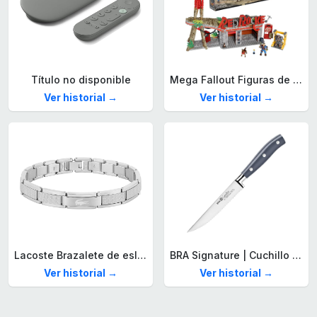
Título no disponible
Mega Fallout Figuras de acción y Juguetes de construcción, Parada de Camiones Red Rocket con 824 Piezas, 2 Personajes articulados y Accesorios, para coleccionistas, HXT00
Ver historial →
Ver historial →
Lacoste Brazalete de eslabón para Hombre Colección STENCIL de Acero inoxidable
BRA Signature | Cuchillo tomatero 120 mm, Acero Inoxidable alemán forjado con Molibdeno Vanadio, Mango Remachado ABS, Diseño Ergonómico, Hoja 1,6 mm espesor
Ver historial →
Ver historial →