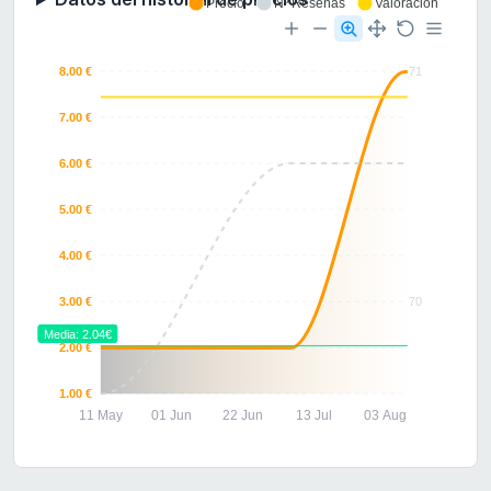
Precio
Nº Reseñas
Valoración
8.00 €
71
7.00 €
6.00 €
5.00 €
4.00 €
3.00 €
70
Media: 2.04€
2.00 €
1.00 €
11 May
01 Jun
22 Jun
13 Jul
03 Aug