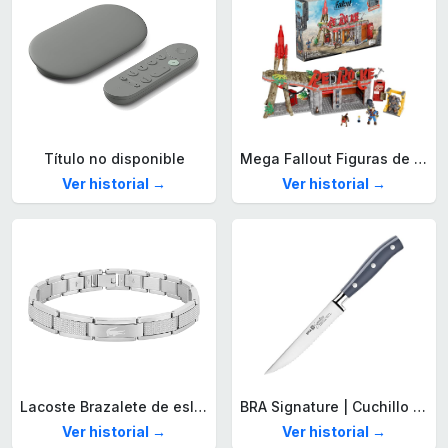
Título no disponible
Mega Fallout Figuras de acción y Juguetes de construcción, Parada de Camiones Red Rocket con 824 Piezas, 2 Personajes articulados y Accesorios, para coleccionistas, HXT00
Ver historial →
Ver historial →
Lacoste Brazalete de eslabón para Hombre Colección STENCIL de Acero inoxidable
BRA Signature | Cuchillo tomatero 120 mm, Acero Inoxidable alemán forjado con Molibdeno Vanadio, Mango Remachado ABS, Diseño Ergonómico, Hoja 1,6 mm espesor
Ver historial →
Ver historial →