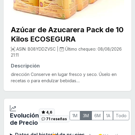
Azúcar de Azucarera Pack de 10
Kilos ECOSEGURA
ASIN: B08YDDZVSC |
Último chequeo: 08/08/2026
21:11
Descripción
dirección Conserve en lugar fresco y seco. Úselo en
recetas o para endulzar bebidas....
4,6
Evolución
1M
3M
6M
1A
Todo
71 reseñas
de Precio
Datos del historial de precios