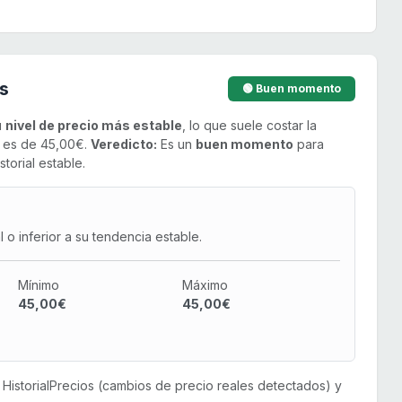
s
🟢 Buen momento
u
nivel de precio más estable
, lo que suele costar la
o es de 45,00€.
Veredicto:
Es un
buen momento
para
torial estable.
o inferior a su tendencia estable.
Mínimo
Máximo
45,00€
45,00€
or HistorialPrecios (cambios de precio reales detectados) y