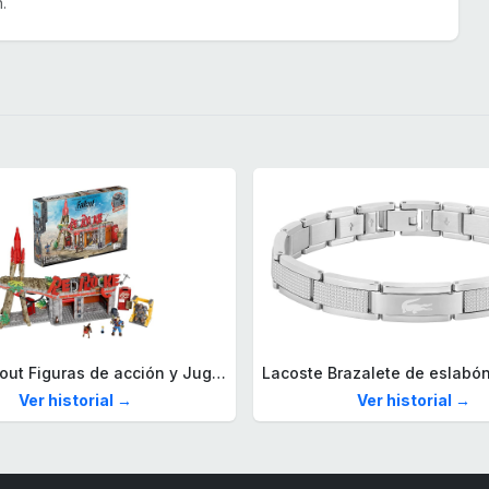
.
Mega Fallout Figuras de acción y Juguetes de construcción, Parada de Camiones Red Rocket con 824 Piezas, 2 Personajes articulados y Accesorios, para coleccionistas, HXT00
Ver historial →
Ver historial →