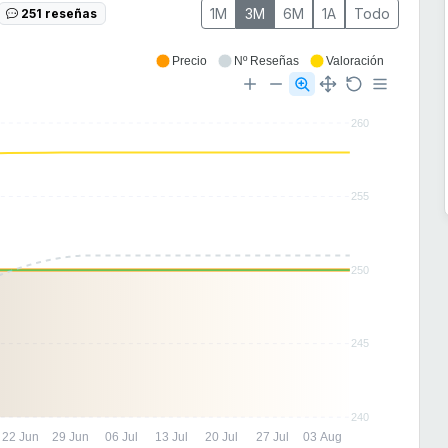
1M
3M
6M
1A
Todo
251 reseñas
Precio
Nº Reseñas
Valoración
260
255
250
245
240
22 Jun
29 Jun
06 Jul
13 Jul
20 Jul
27 Jul
03 Aug