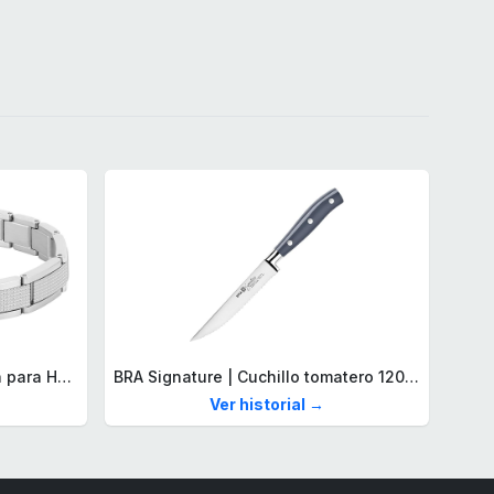
Lacoste Brazalete de eslabón para Hombre Colección STENCIL de Acero inoxidable
BRA Signature | Cuchillo tomatero 120 mm, Acero Inoxidable alemán forjado con Molibdeno Vanadio, Mango Remachado ABS, Diseño Ergonómico, Hoja 1,6 mm espesor
Ver historial →