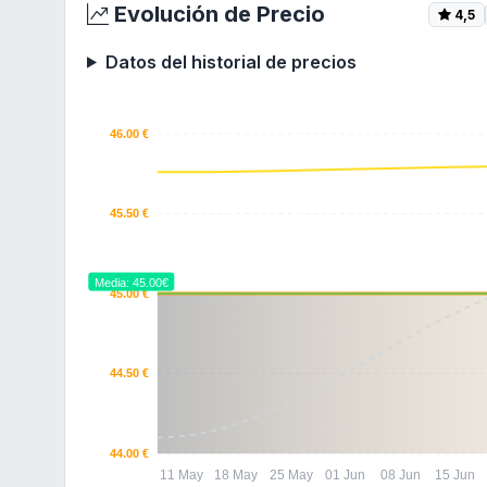
Evolución de Precio
4,5
Datos del historial de precios
46.00 €
45.50 €
Media: 45.00€
45.00 €
44.50 €
44.00 €
11 May
18 May
25 May
01 Jun
08 Jun
15 Jun