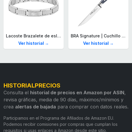
Lacoste Brazalete de eslabón para Hombre Colección STENCIL de Acero inoxidable
BRA Signature | Cuchillo tomatero 120 mm, Acero Inoxidable alemán forjado con Molibdeno Vanadio, Mango Remachado ABS, Diseño Ergonómico, Hoja 1,6 mm espesor
Ver historial →
Ver historial →
HISTORIALPRECIOS
Consulta el
historial de precios en Amazon por ASIN
,
revisa gráficas, media de 90 días, máximos/mínimos y
crea
alertas de bajada
para comprar con datos reales.
Participamos en el Programa de Afiliados de Amazon EU.
Podemos recibir comisiones por compras que cumplan los
requisitos si usas enlaces a Amazon desde este sitio.