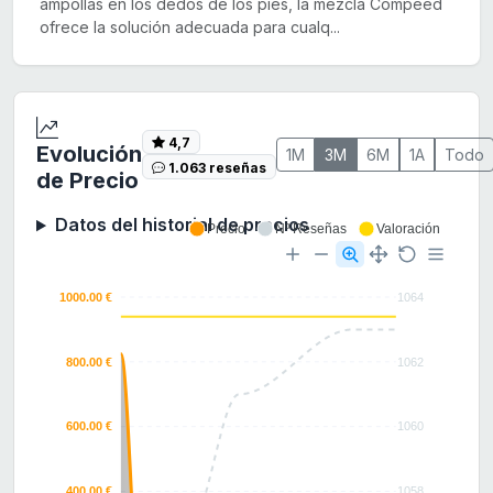
ampollas en los dedos de los pies, la mezcla Compeed
ofrece la solución adecuada para cualq...
4,7
Evolución
1M
3M
6M
1A
Todo
1.063 reseñas
de Precio
Datos del historial de precios
Precio
Nº Reseñas
Valoración
1000.00 €
1064
800.00 €
1062
600.00 €
1060
400.00 €
1058