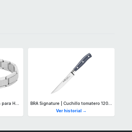
Lacoste Brazalete de eslabón para Hombre Colección STENCIL de Acero inoxidable
BRA Signature | Cuchillo tomatero 120 mm, Acero Inoxidable alemán forjado con Molibdeno Vanadio, Mango Remachado ABS, Diseño Ergonómico, Hoja 1,6 mm espesor
Ver historial →