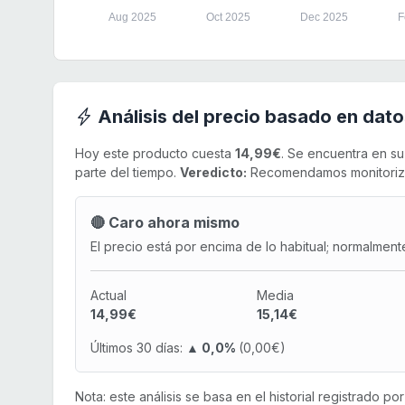
Aug 2025
Oct 2025
Dec 2025
F
Análisis del precio basado en dato
Hoy este producto cuesta
14,99€
. Se encuentra en s
parte del tiempo.
Veredicto:
Recomendamos monitorizar 
🔴 Caro ahora mismo
El precio está por encima de lo habitual; normalment
Actual
Media
14,99€
15,14€
Últimos 30 días:
▲ 0,0%
(0,00€)
Nota: este análisis se basa en el historial registrado p