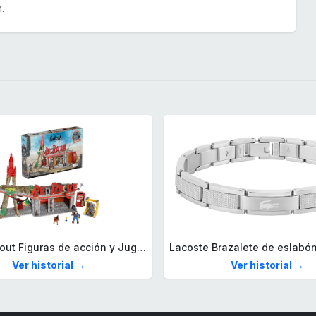
.
Mega Fallout Figuras de acción y Juguetes de construcción, Parada de Camiones Red Rocket con 824 Piezas, 2 Personajes articulados y Accesorios, para coleccionistas, HXT00
Ver historial →
Ver historial →