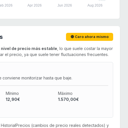
eb 2026
Apr 2026
Jun 2026
Aug 2026
s
🔴 Caro ahora mismo
u
nivel de precio más estable
, lo que suele costar la mayor
el precio, ya que suele tener fluctuaciones frecuentes.
e conviene monitorizar hasta que baje.
Mínimo
Máximo
12,90€
1.570,00€
or HistorialPrecios (cambios de precio reales detectados) y