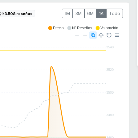
1M
3M
6M
1A
Todo
3.508 reseñas
Precio
Nº Reseñas
Valoración
3540
3520
3500
3480
3460