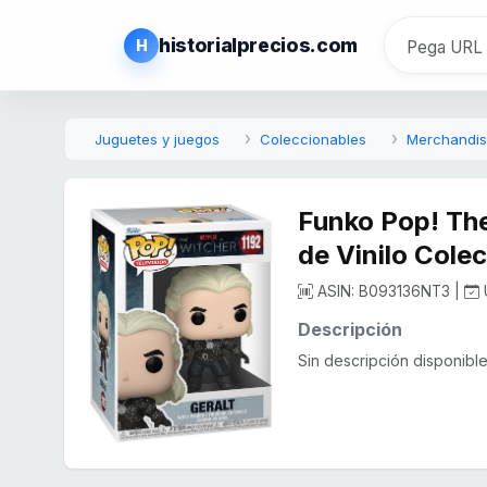
historialprecios.com
H
Juguetes y juegos
Coleccionables
Merchandisi
Funko Pop! The
de Vinilo Cole
ASIN: B093136NT3 |
Descripción
Sin descripción disponible.