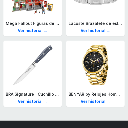
Mega Fallout Figuras de acción y Juguetes de construcción, Parada de Camiones Red Rocket con 824 Piezas, 2 Personajes articulados y Accesorios, para coleccionistas, HXT00
Lacoste Brazalete de eslabón para Hombre Colección STENCIL de Acero inoxidable
Ver historial →
Ver historial →
BRA Signature | Cuchillo tomatero 120 mm, Acero Inoxidable alemán forjado con Molibdeno Vanadio, Mango Remachado ABS, Diseño Ergonómico, Hoja 1,6 mm espesor
BENYAR by Relojes Hombre Analógico Cuarzo Cronografo Impermeable Luminoso Fecha Moda Casual Reloj de Pulsera Elegante Regalo para Hombre
Ver historial →
Ver historial →