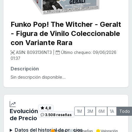
Funko Pop! The Witcher - Geralt
- Figura de Vinilo Coleccionable
con Variante Rara
ASIN: B093136NT3 |
Último chequeo: 09/06/2026
01:37
Descripción
Sin descripción disponible....
4,8
Evolución
1M
3M
6M
1A
Todo
3.508 reseñas
de Precio
Datos del historial de precios
Precio
Nº Reseñas
Valoración