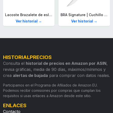
Lacoste Brazalete de eslabón para Hombre Colección STENCIL de Acero inoxidable
BRA Signature | Cuchillo tomatero 120 mm, Acero Inoxidable alemán forjado con Molibdeno Vanadio, Mango Remachado ABS, Diseño Ergonómico, Hoja 1,6 mm espesor
Ver historial →
Ver historial →
HISTORIALPRECIOS
Consulta el
historial de precios en Amazon por ASIN
,
revisa gráficas, media de 90 días, máximos/mínimos y
crea
alertas de bajada
para comprar con datos reales.
Participamos en el Programa de Afiliados de Amazon EU.
Podemos recibir comisiones por compras que cumplan los
requisitos si usas enlaces a Amazon desde este sitio.
ENLACES
Contacto