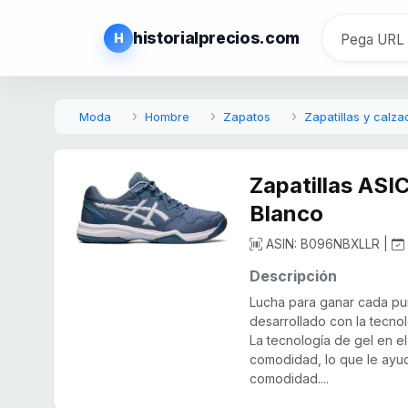
historialprecios.com
H
Moda
Hombre
Zapatos
Zapatillas y calza
Zapatillas ASI
Blanco
ASIN: B096NBXLLR |
Descripción
Lucha para ganar cada pu
desarrollado con la tecno
La tecnología de gel en e
comodidad, lo que le ayu
comodidad....