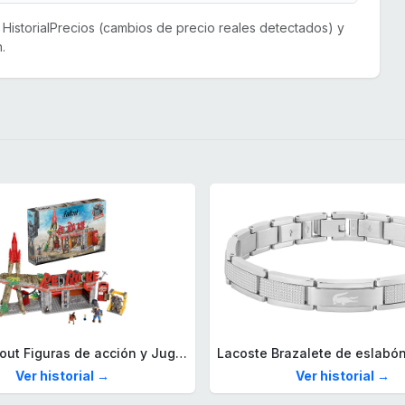
or HistorialPrecios (cambios de precio reales detectados) y
.
Mega Fallout Figuras de acción y Juguetes de construcción, Parada de Camiones Red Rocket con 824 Piezas, 2 Personajes articulados y Accesorios, para coleccionistas, HXT00
Ver historial →
Ver historial →