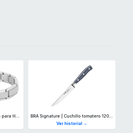
Lacoste Brazalete de eslabón para Hombre Colección STENCIL de Acero inoxidable
BRA Signature | Cuchillo tomatero 120 mm, Acero Inoxidable alemán forjado con Molibdeno Vanadio, Mango Remachado ABS, Diseño Ergonómico, Hoja 1,6 mm espesor
Ver historial →