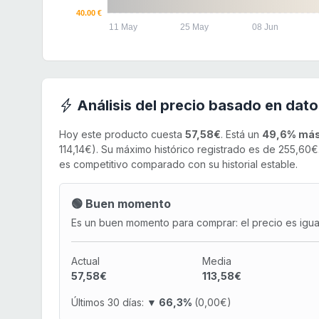
40.00 €
11 May
25 May
08 Jun
Análisis del precio basado en dato
Hoy este producto cuesta
57,58€
. Está un
49,6% más
114,14€). Su máximo histórico registrado es de 255,60€
es competitivo comparado con su historial estable.
🟢 Buen momento
Es un buen momento para comprar: el precio es igual 
Actual
Media
57,58€
113,58€
Últimos 30 días:
▼ 66,3%
(0,00€)