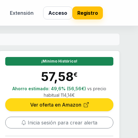
s
Extensión
Acceso
Registro
¡Mínimo Histórico!
57,58
€
Ahorro estimado:
49,6% (56,56€)
vs precio
habitual 114,14€
Ver oferta en Amazon
Inicia sesión para crear alerta