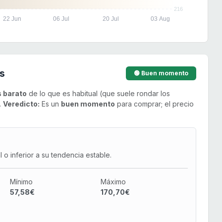
216
22 Jun
06 Jul
20 Jul
03 Aug
s
🟢 Buen momento
 barato
de lo que es habitual (que suele rondar los
.
Veredicto:
Es un
buen momento
para comprar; el precio
o inferior a su tendencia estable.
Mínimo
Máximo
57,58€
170,70€