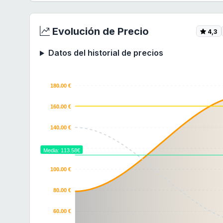
Evolución de Precio
4,3
Datos del historial de precios
180.00 €
160.00 €
140.00 €
120.00 €
Media: 113.58€
100.00 €
80.00 €
60.00 €