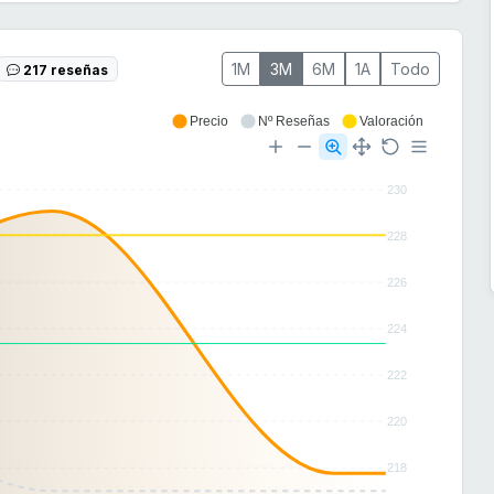
1M
3M
6M
1A
Todo
217 reseñas
Precio
Nº Reseñas
Valoración
230
228
226
224
222
220
218