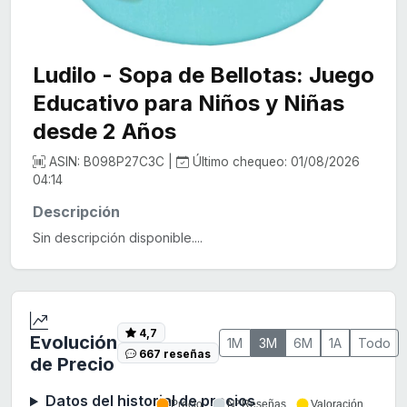
Ludilo - Sopa de Bellotas: Juego
Educativo para Niños y Niñas
desde 2 Años
ASIN: B098P27C3C |
Último chequeo: 01/08/2026
04:14
Descripción
Sin descripción disponible....
4,7
Evolución
1M
3M
6M
1A
Todo
667 reseñas
de Precio
Datos del historial de precios
Precio
Nº Reseñas
Valoración