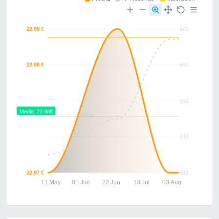
22.99 €
670
22.98 €
660
650
Media: 22.98€
640
22.97 €
630
11 May
01 Jun
22 Jun
13 Jul
03 Aug