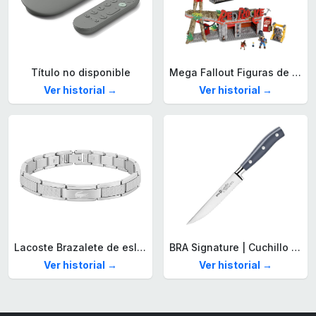
Título no disponible
Mega Fallout Figuras de acción y Juguetes de construcción, Parada de Camiones Red Rocket con 824 Piezas, 2 Personajes articulados y Accesorios, para coleccionistas, HXT00
Ver historial →
Ver historial →
Lacoste Brazalete de eslabón para Hombre Colección STENCIL de Acero inoxidable
BRA Signature | Cuchillo tomatero 120 mm, Acero Inoxidable alemán forjado con Molibdeno Vanadio, Mango Remachado ABS, Diseño Ergonómico, Hoja 1,6 mm espesor
Ver historial →
Ver historial →