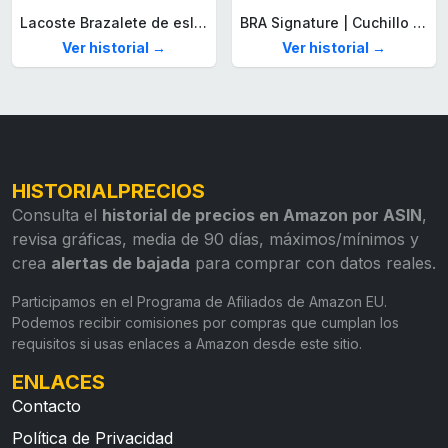
Lacoste Brazalete de eslabón para Hombre Colección STENCIL de Acero inoxidable
BRA Signature | Cuchillo tomatero 120 mm, Acero Inoxidable alemán forjado con Molibdeno Vanadio, Mango Remachado ABS, Diseño Ergonómico, Hoja 1,6 mm espesor
Ver historial →
Ver historial →
HISTORIALPRECIOS
Consulta el
historial de precios en Amazon por ASIN
,
revisa gráficas, media de 90 días, máximos/mínimos y
crea
alertas de bajada
para comprar con datos reales.
Participamos en el Programa de Afiliados de Amazon EU.
Podemos recibir comisiones por compras que cumplan los
requisitos si usas enlaces a Amazon desde este sitio.
ENLACES
Contacto
Política de Privacidad