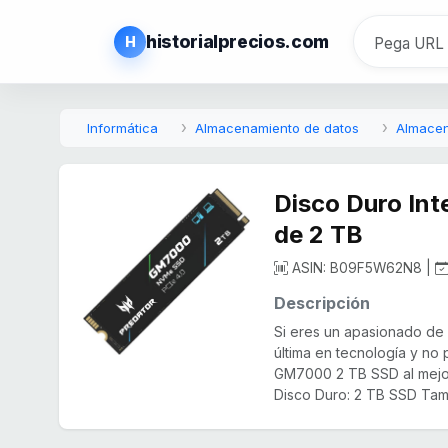
historialprecios.com
H
Informática
Almacenamiento de datos
Almacen
Disco Duro In
de 2 TB
ASIN: B09F5W62N8 |
Descripción
Si eres un apasionado de la
última en tecnología y no
GM7000 2 TB SSD al mejor 
Disco Duro: 2 TB SSD Tama