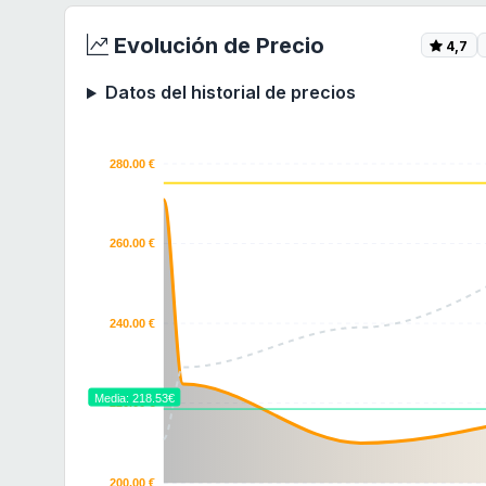
Evolución de Precio
4,7
Datos del historial de precios
280.00 €
260.00 €
240.00 €
Media: 218.53€
220.00 €
200.00 €