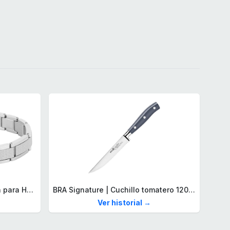
Lacoste Brazalete de eslabón para Hombre Colección STENCIL de Acero inoxidable
BRA Signature | Cuchillo tomatero 120 mm, Acero Inoxidable alemán forjado con Molibdeno Vanadio, Mango Remachado ABS, Diseño Ergonómico, Hoja 1,6 mm espesor
Ver historial →