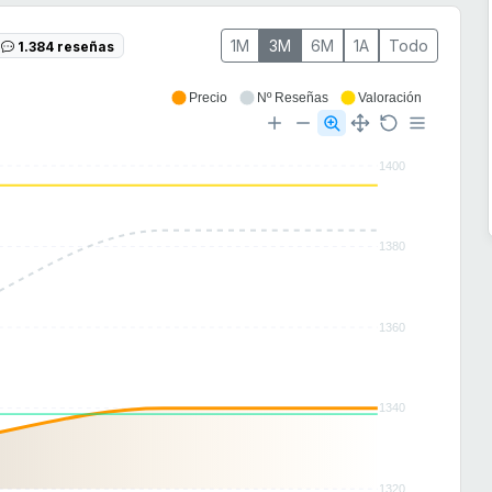
1M
3M
6M
1A
Todo
1.384 reseñas
Precio
Nº Reseñas
Valoración
1400
1380
1360
1340
1320