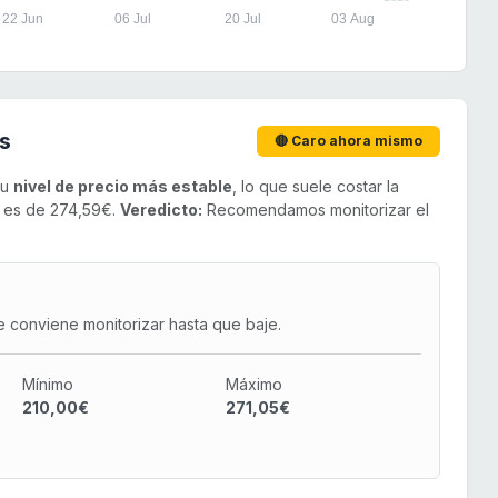
22 Jun
06 Jul
20 Jul
03 Aug
s
🔴 Caro ahora mismo
su
nivel de precio más estable
, lo que suele costar la
o es de 274,59€.
Veredicto:
Recomendamos monitorizar el
e conviene monitorizar hasta que baje.
Mínimo
Máximo
210,00€
271,05€