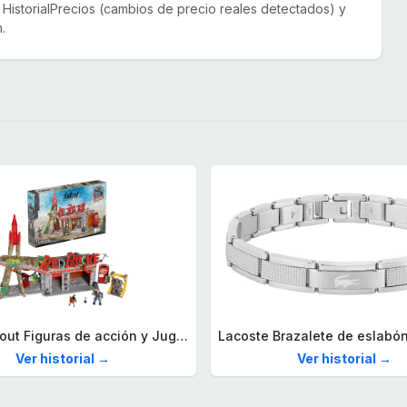
or HistorialPrecios (cambios de precio reales detectados) y
.
Mega Fallout Figuras de acción y Juguetes de construcción, Parada de Camiones Red Rocket con 824 Piezas, 2 Personajes articulados y Accesorios, para coleccionistas, HXT00
Ver historial →
Ver historial →