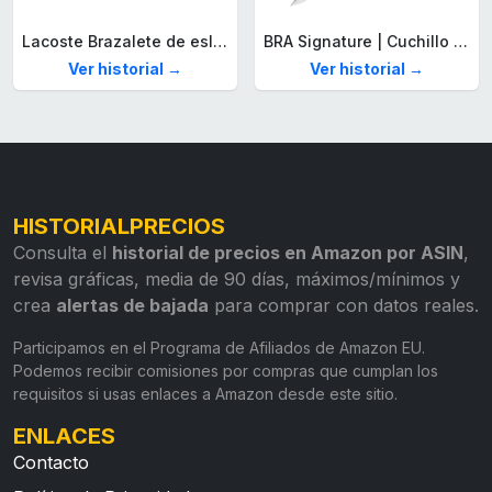
Lacoste Brazalete de eslabón para Hombre Colección STENCIL de Acero inoxidable
BRA Signature | Cuchillo tomatero 120 mm, Acero Inoxidable alemán forjado con Molibdeno Vanadio, Mango Remachado ABS, Diseño Ergonómico, Hoja 1,6 mm espesor
Ver historial →
Ver historial →
HISTORIALPRECIOS
Consulta el
historial de precios en Amazon por ASIN
,
revisa gráficas, media de 90 días, máximos/mínimos y
crea
alertas de bajada
para comprar con datos reales.
Participamos en el Programa de Afiliados de Amazon EU.
Podemos recibir comisiones por compras que cumplan los
requisitos si usas enlaces a Amazon desde este sitio.
ENLACES
Contacto