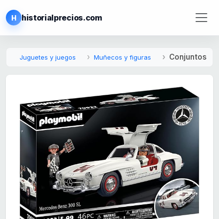
historialprecios.com
H
Conjuntos
Juguetes y juegos
Muñecos y figuras