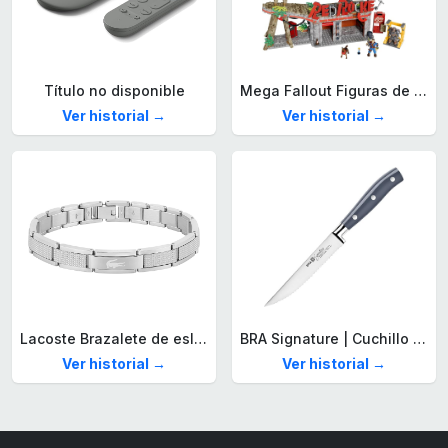
Título no disponible
Mega Fallout Figuras de acción y Juguetes de construcción, Parada de Camiones Red Rocket con 824 Piezas, 2 Personajes articulados y Accesorios, para coleccionistas, HXT00
Ver historial →
Ver historial →
Lacoste Brazalete de eslabón para Hombre Colección STENCIL de Acero inoxidable
BRA Signature | Cuchillo tomatero 120 mm, Acero Inoxidable alemán forjado con Molibdeno Vanadio, Mango Remachado ABS, Diseño Ergonómico, Hoja 1,6 mm espesor
Ver historial →
Ver historial →