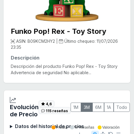
Funko Pop! Rex - Toy Story
ASIN: B09KCM2HY2 |
Último chequeo: 11/07/2026
23:35
Descripción
Descripción del producto Funko Pop! Rex - Toy Story
Advertencia de seguridad No aplicable...
4,6
Evolución
1M
3M
6M
1A
Todo
115 reseñas
de Precio
Datos del historial de precios
Precio
Nº Reseñas
Valoración