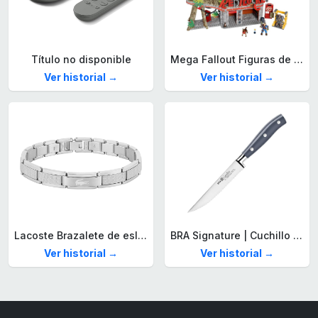
Título no disponible
Mega Fallout Figuras de acción y Juguetes de construcción, Parada de Camiones Red Rocket con 824 Piezas, 2 Personajes articulados y Accesorios, para coleccionistas, HXT00
Ver historial →
Ver historial →
Lacoste Brazalete de eslabón para Hombre Colección STENCIL de Acero inoxidable
BRA Signature | Cuchillo tomatero 120 mm, Acero Inoxidable alemán forjado con Molibdeno Vanadio, Mango Remachado ABS, Diseño Ergonómico, Hoja 1,6 mm espesor
Ver historial →
Ver historial →