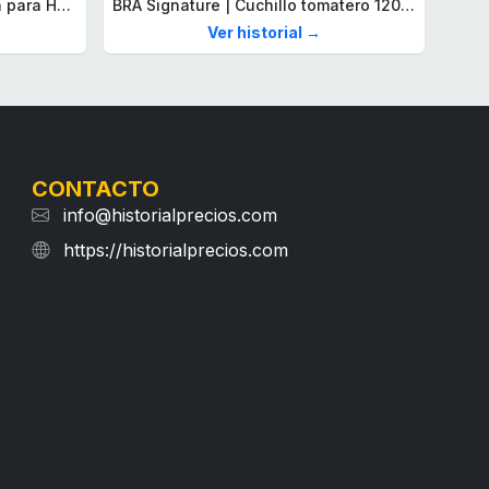
Lacoste Brazalete de eslabón para Hombre Colección STENCIL de Acero inoxidable
BRA Signature | Cuchillo tomatero 120 mm, Acero Inoxidable alemán forjado con Molibdeno Vanadio, Mango Remachado ABS, Diseño Ergonómico, Hoja 1,6 mm espesor
Ver historial →
CONTACTO
info@historialprecios.com
https://historialprecios.com