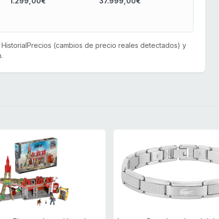
1.299,00€
37.999,00€
or HistorialPrecios (cambios de precio reales detectados) y
.