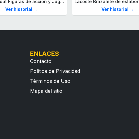
Mega Fallout Figuras de acción y Juguetes de construcción, Parada de Camiones Red Rocket con 824 Piezas, 2 Personajes articulados y Accesorios, para coleccionistas, HXT00
Ver historial →
Ver historial →
ENLACES
Contacto
Política de Privacidad
Términos de Uso
Mapa del sitio