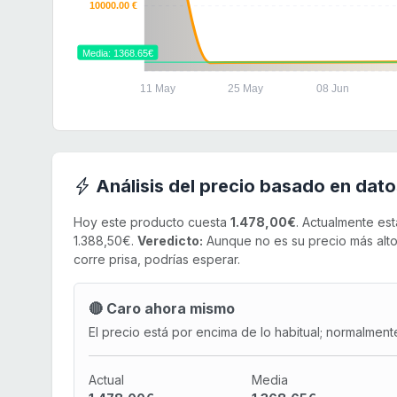
10000.00 €
Media: 1368.65€
11 May
25 May
08 Jun
Análisis del precio basado en dato
Hoy este producto cuesta
1.478,00€
. Actualmente es
1.388,50€.
Veredicto:
Aunque no es su precio más alto,
corre prisa, podrías esperar.
🔴 Caro ahora mismo
El precio está por encima de lo habitual; normalment
Actual
Media