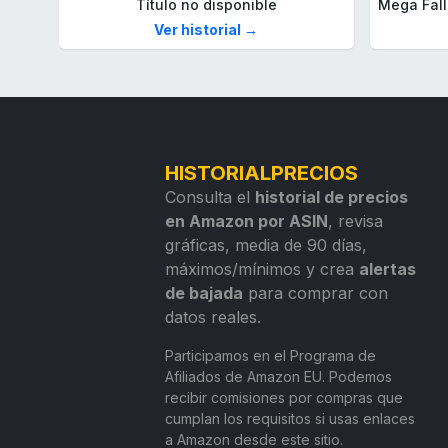
Título no disponible
Ver historial →
HISTORIALPRECIOS
Consulta el
historial de precios
en Amazon por ASIN
, revisa
gráficas, media de 90 días,
máximos/mínimos y crea
alertas
de bajada
para comprar con
datos reales.
Participamos en el Programa de
Afiliados de Amazon EU. Podemos
recibir comisiones por compras que
cumplan los requisitos si usas enlaces
a Amazon desde este sitio.