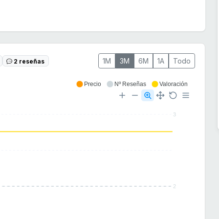
1M
3M
6M
1A
Todo
2 reseñas
Precio
Nº Reseñas
Valoración
3
2