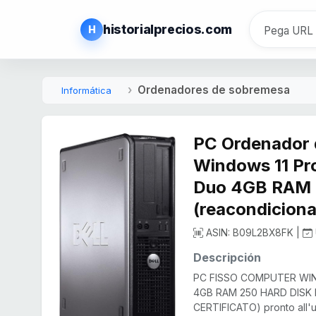
historialprecios.com
H
Ordenadores de sobremesa
Informática
PC Ordenador
Windows 11 Pr
Duo 4GB RAM 
(reacondicion
ASIN: B09L2BX8FK |
Descripción
PC FISSO COMPUTER WIN
4GB RAM 250 HARD DISK
CERTIFICATO) pronto all'us