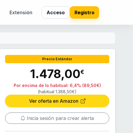
s
Extensión
Acceso
Registro
Precio Estándar
1.478,00
€
Por encima de lo habitual:
6,4% (89,50€)
(habitual 1.388,50€)
Ver oferta en Amazon
Inicia sesión para crear alerta