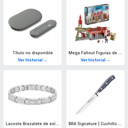
Título no disponible
Mega Fallout Figuras de acción y Juguetes de construcción, Parada de Camiones Red Rocket con 824 Piezas, 2 Personajes articulados y Accesorios, para coleccionistas, HXT00
Ver historial →
Ver historial →
Lacoste Brazalete de eslabón para Hombre Colección STENCIL de Acero inoxidable
BRA Signature | Cuchillo tomatero 120 mm, Acero Inoxidable alemán forjado con Molibdeno Vanadio, Mango Remachado ABS, Diseño Ergonómico, Hoja 1,6 mm espesor