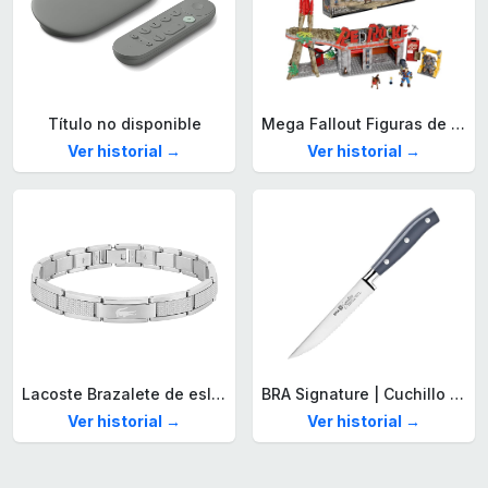
Título no disponible
Mega Fallout Figuras de acción y Juguetes de construcción, Parada de Camiones Red Rocket con 824 Piezas, 2 Personajes articulados y Accesorios, para coleccionistas, HXT00
Ver historial →
Ver historial →
Lacoste Brazalete de eslabón para Hombre Colección STENCIL de Acero inoxidable
BRA Signature | Cuchillo tomatero 120 mm, Acero Inoxidable alemán forjado con Molibdeno Vanadio, Mango Remachado ABS, Diseño Ergonómico, Hoja 1,6 mm espesor
Ver historial →
Ver historial →