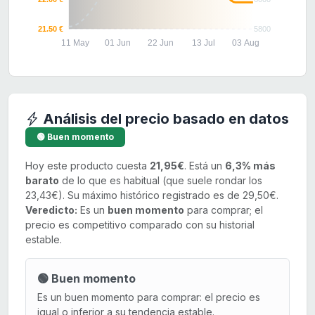
21.50 €
5800
11 May
01 Jun
22 Jun
13 Jul
03 Aug
Análisis del precio basado en datos
🟢 Buen momento
Hoy este producto cuesta
21,95€
. Está un
6,3% más
barato
de lo que es habitual (que suele rondar los
23,43€). Su máximo histórico registrado es de 29,50€.
Veredicto:
Es un
buen momento
para comprar; el
precio es competitivo comparado con su historial
estable.
🟢 Buen momento
Es un buen momento para comprar: el precio es
igual o inferior a su tendencia estable.