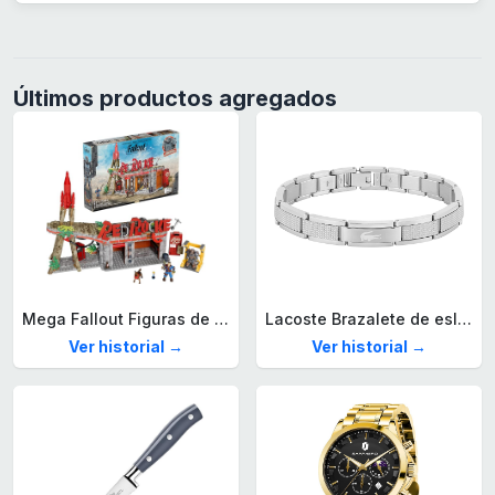
Últimos productos agregados
Mega Fallout Figuras de acción y Juguetes de construcción, Parada de Camiones Red Rocket con 824 Piezas, 2 Personajes articulados y Accesorios, para coleccionistas, HXT00
Lacoste Brazalete de eslabón para Hombre Colección STENCIL de Acero inoxidable
Ver historial →
Ver historial →