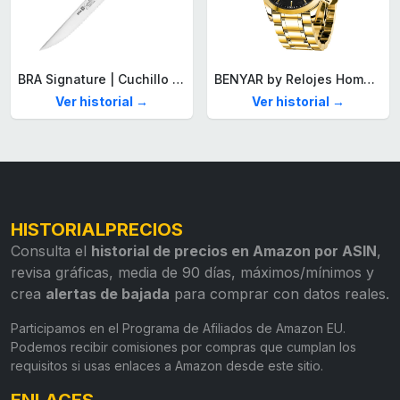
BRA Signature | Cuchillo tomatero 120 mm, Acero Inoxidable alemán forjado con Molibdeno Vanadio, Mango Remachado ABS, Diseño Ergonómico, Hoja 1,6 mm espesor
BENYAR by Relojes Hombre Analógico Cuarzo Cronografo Impermeable Luminoso Fecha Moda Casual Reloj de Pulsera Elegante Regalo para Hombre
Ver historial →
Ver historial →
HISTORIALPRECIOS
Consulta el
historial de precios en Amazon por ASIN
,
revisa gráficas, media de 90 días, máximos/mínimos y
crea
alertas de bajada
para comprar con datos reales.
Participamos en el Programa de Afiliados de Amazon EU.
Podemos recibir comisiones por compras que cumplan los
requisitos si usas enlaces a Amazon desde este sitio.