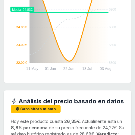
25.00 €
6200
Media: 24.83€
24.00 €
6000
23.00 €
5800
22.00 €
5600
11 May
01 Jun
22 Jun
13 Jul
03 Aug
Análisis del precio basado en datos
🔴 Caro ahora mismo
Hoy este producto cuesta
26,35€
. Actualmente está un
8,8% por encima
de su precio frecuente de 24,22€. Su
máximo histórico registrado es de 28,68€.
Veredicto: