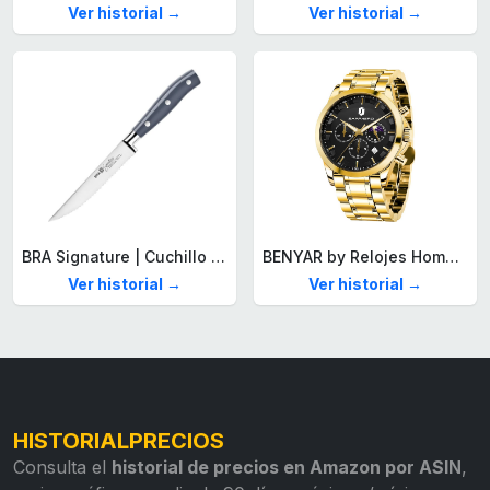
Ver historial →
Ver historial →
BRA Signature | Cuchillo tomatero 120 mm, Acero Inoxidable alemán forjado con Molibdeno Vanadio, Mango Remachado ABS, Diseño Ergonómico, Hoja 1,6 mm espesor
BENYAR by Relojes Hombre Analógico Cuarzo Cronografo Impermeable Luminoso Fecha Moda Casual Reloj de Pulsera Elegante Regalo para Hombre
Ver historial →
Ver historial →
HISTORIALPRECIOS
Consulta el
historial de precios en Amazon por ASIN
,