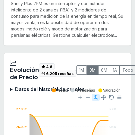
Shelly Plus 2PM es un interruptor y conmutador
inteligente de 2 canales (16A) y 2 medidores de
consumo para medición de la energía en tiempo real; Su
mayor ventaja es la posibilidad de operar en dos
modos: modo relé y modo de motorización para
persianas eléctricas; Gestione cualquier electrodom...
4,6
Evolución
1M
3M
6M
1A
Todo
6.205 reseñas
de Precio
Datos del historial de precios
Precio
Nº Reseñas
Valoración
27.00 €
6600
26.00 €
6400