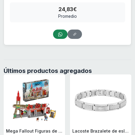
24,83€
Promedio
Últimos productos agregados
Mega Fallout Figuras de acción y Juguetes de construcción, Parada de Camiones Red Rocket con 824 Piezas, 2 Personajes articulados y Accesorios, para coleccionistas, HXT00
Lacoste Brazalete de eslabón para Hombre Colección STENCIL de Acero inoxidable