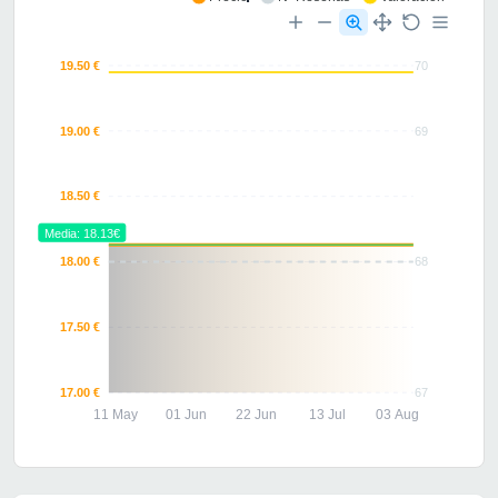
19.50 €
70
19.00 €
69
18.50 €
Media: 18.13€
18.00 €
68
17.50 €
17.00 €
67
11 May
01 Jun
22 Jun
13 Jul
03 Aug