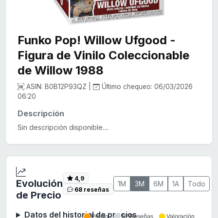
Funko Pop! Willow Ufgood -
Figura de Vinilo Coleccionable
de Willow 1988
ASIN: B0B12P93QZ |
Último chequeo: 06/03/2026
06:20
Descripción
Sin descripción disponible....
4,9
Evolución
1M
3M
6M
1A
Todo
68 reseñas
de Precio
Datos del historial de precios
Precio
Nº Reseñas
Valoración