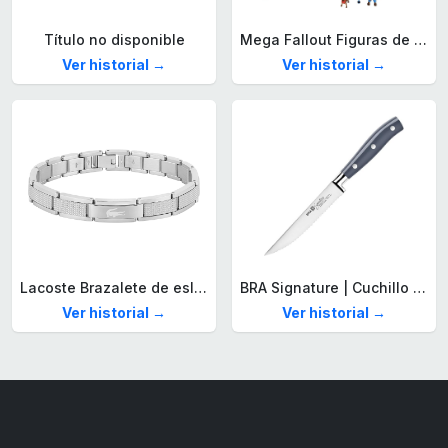
Título no disponible
Mega Fallout Figuras de acción y Juguetes de construcción, Parada de Camiones Red Rocket con 824 Piezas, 2 Personajes articulados y Accesorios, para coleccionistas, HXT00
Ver historial →
Ver historial →
Lacoste Brazalete de eslabón para Hombre Colección STENCIL de Acero inoxidable
BRA Signature | Cuchillo tomatero 120 mm, Acero Inoxidable alemán forjado con Molibdeno Vanadio, Mango Remachado ABS, Diseño Ergonómico, Hoja 1,6 mm espesor
Ver historial →
Ver historial →