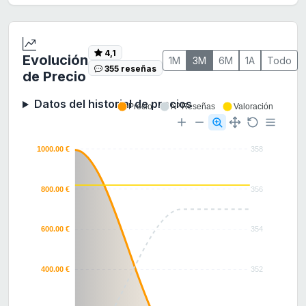
4,1
Evolución
1M
3M
6M
1A
Todo
355 reseñas
de Precio
Datos del historial de precios
Precio
Nº Reseñas
Valoración
1000.00 €
358
800.00 €
356
600.00 €
354
400.00 €
352