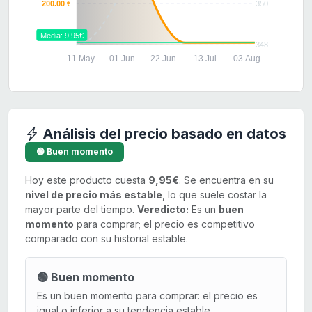
200.00 €
350
Media: 9.95€
348
11 May
01 Jun
22 Jun
13 Jul
03 Aug
Análisis del precio basado en datos
🟢 Buen momento
Hoy este producto cuesta
9,95€
. Se encuentra en su
nivel de precio más estable
, lo que suele costar la
mayor parte del tiempo.
Veredicto:
Es un
buen
momento
para comprar; el precio es competitivo
comparado con su historial estable.
🟢 Buen momento
Es un buen momento para comprar: el precio es
igual o inferior a su tendencia estable.