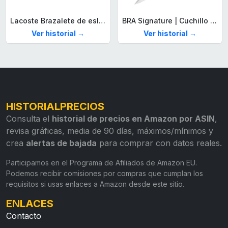
Lacoste Brazalete de eslabón para Hombre Colección STENCIL de Acero inoxidable
BRA Signature | Cuchillo tomatero 120 mm, Acero Inoxidable alemán forjado con Molibdeno Vanadio, Mango Remachado ABS, Diseño Ergonómico, Hoja 1,6 mm espesor
Ver historial →
Ver historial →
HISTORIALPRECIOS
Consulta el
historial de precios en Amazon por ASIN
,
revisa gráficas, media de 90 días, máximos/mínimos y
crea
alertas de bajada
para comprar con datos reales.
Participamos en el Programa de Afiliados de Amazon EU.
Podemos recibir comisiones por compras que cumplan los
requisitos si usas enlaces a Amazon desde este sitio.
ENLACES
Contacto